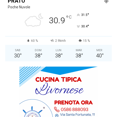
PRATO
Poche Nuvole
°
31.5
°
C
30.9
°
30.4
60 %
2.9kmh
15 %
SAB
DOM
LUN
MAR
MER
30
°
38
°
38
°
38
°
40
°