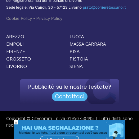
del Registro Stampa del Tribunale di Livorno
Sede legale: Via Cairoli, 30 - 57123 Livorno
prato@corrieretoscano.it
-
Cookie Policy
Privacy Policy
AREZZO
LUCCA
EMPOLI
MASSA CARRARA
FIRENZE
PISA
GROSSETO
PISTOIA
LIVORNO
SIENA
Pubblicità sulle nostre testate?
Contattaci
Copyright © Citycomm - p.iva 01950750495 | Tutti i diritti sono
×
riservati