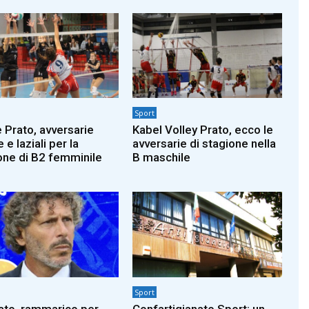
Sport
e Prato, avversarie
Kabel Volley Prato, ecco le
e laziali per la
avversarie di stagione nella
one di B2 femminile
B maschile
Sport
ato, rammarico per
Confartigianato Sport: un