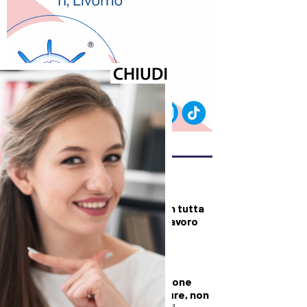
ULTIMI ARTICOLI
DALLA TOSCANA
Fiamme di bosco in tutta
la Regione, superlavoro
per l’Aib
DALLA TOSCANA
Conte in commissione
Covid: “Scavate pure, non