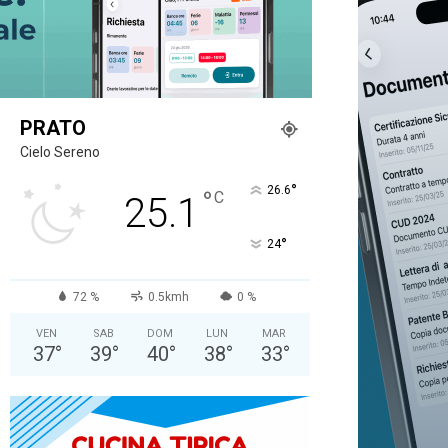
PRATO
Cielo Sereno
°
26.6
°
C
25.1
°
24
72 %
0.5kmh
0 %
VEN
SAB
DOM
LUN
MAR
37
°
39
°
40
°
38
°
33
°