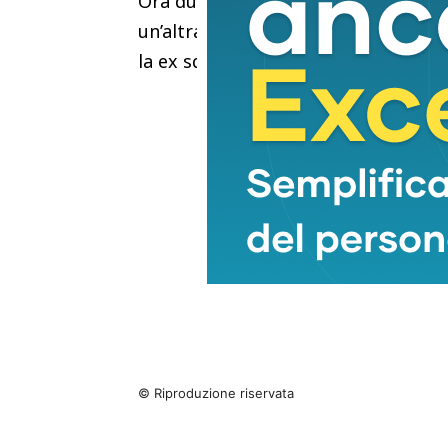
Ora due gare ravvicinate per il risca
un’altra neopromossa e l’infrasetti
la ex squadra di mister Venturi.
© Riproduzione riservata