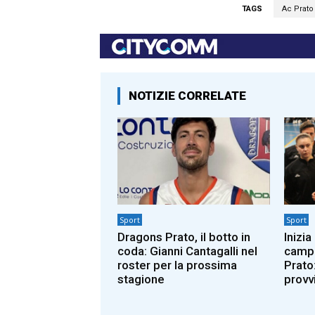
TAGS
Ac Prato
NOTIZIE CORRELATE
Sport
Sport
Dragons Prato, il botto in
Inizia
coda: Gianni Cantagalli nel
campi
roster per la prossima
Prato:
stagione
provv