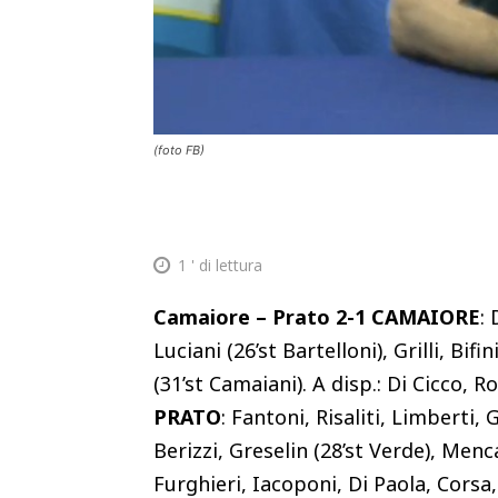
(foto FB)
1
' di lettura
Camaiore – Prato 2-1
CAMAIORE
: 
Luciani (26’st Bartelloni), Grilli, Bif
(31’st Camaiani). A disp.: Di Cicco, Rol
PRATO
: Fantoni, Risaliti, Limberti, 
Berizzi, Greselin (28’st Verde), Mencag
Furghieri, Iacoponi, Di Paola, Corsa, 