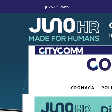
25.1
C
Prato
CRONACA
POL