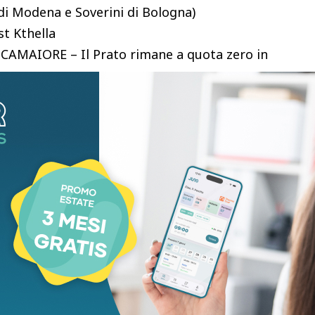
 di Modena e Soverini di Bologna)
’st Kthella
CAMAIORE – Il Prato rimane a quota zero in
romossa Camaiore.
ale a conferma che, forse, la chiave da trovare per
lla condizione fisica e dell’amalgama del gruppo
la ripresa il Prato mette la testa avanti con
ollare il match. Ma il locali non ci stanno a
 in gare ufficiali della stagione.
posto a Kthella ed è proprio lui, nel recupero, a