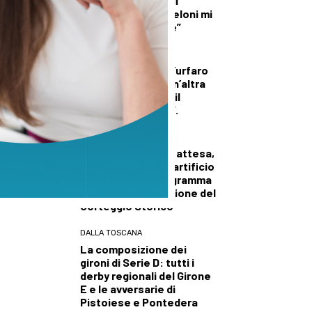
troverete niente di
illecito su di me. Meloni mi
diede del criminale”
CRONACA
Carcere di Prato, Furfaro
e di Sanzo (PD): “Un’altra
morte alla Dogaia, il
Governo ha fallito”.
CULTURA ED EVENTI
Dopo sette anni di attesa,
tornano i fuochi d’artificio
a suggellare il programma
della 59esima edizione del
Corteggio Storico
DALLA TOSCANA
La composizione dei
gironi di Serie D: tutti i
derby regionali del Girone
E e le avversarie di
Pistoiese e Pontedera