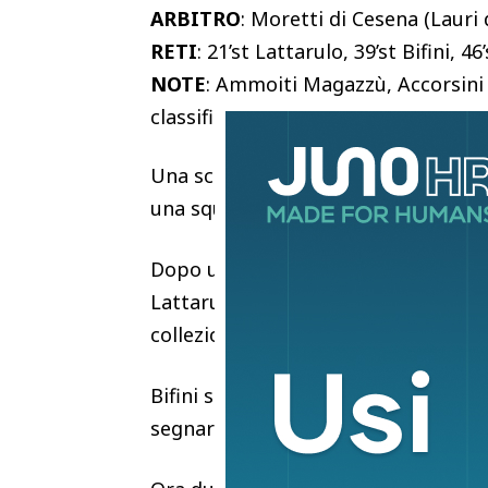
ARBITRO
: Moretti di Cesena (Lauri
RETI
: 21’st Lattarulo, 39’st Bifini, 46
NOTE
: Ammoiti Magazzù, Accorsini
classifica perdendo contro la neop
Una sconfitta tutta maturata nel fin
una squadra tutta nuova è quella de
Dopo un primo tempo equilibrato nel
Lattarulo e sembra destinato a contr
collezionare la terza sconfitta di fila
Bifini segna e fa 1-1: dopo il gol fa 
segnare il 2-1 finale.