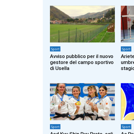
Sport
Sport
Avviso pubblico per il nuovo
Ariet
gestore del campo sportivo
umbre 
di Usella
stagi
Sport
Sport
Asd Kyu Shin Ryu Prato, agli
Ac Pr