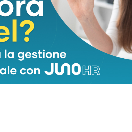
tto: l’anticipo di sabato contro lo Scandicci,
manale del 24 settembre ad Altopascio con il Tau,