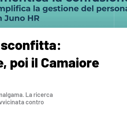
 sconfitta:
e, poi il Camaiore
malgama. La ricerca
avvicinata contro