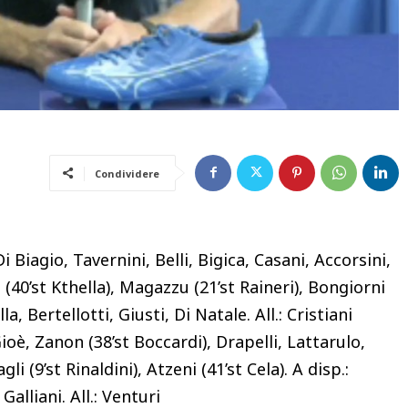
Condividere
Di Biagio, Tavernini, Belli, Bigica, Casani, Accorsini,
ini (40’st Kthella), Magazzu (21’st Raineri), Bongiorni
la, Bertellotti, Giusti, Di Natale. All.: Cristiani
Gioè, Zanon (38’st Boccardi), Drapelli, Lattarulo,
li (9’st Rinaldini), Atzeni (41’st Cela). A disp.:
Galliani. All.: Venturi