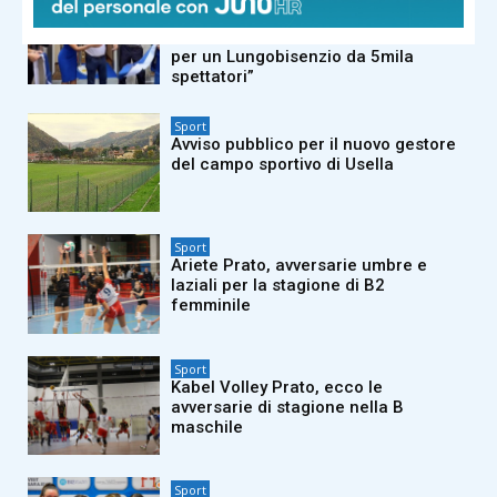
Bagno di folla per il nuovo Prato
Store. Il sindaco Biffoni: “Lavoriamo
per un Lungobisenzio da 5mila
spettatori”
Sport
Avviso pubblico per il nuovo gestore
del campo sportivo di Usella
Sport
Ariete Prato, avversarie umbre e
laziali per la stagione di B2
femminile
Sport
Kabel Volley Prato, ecco le
avversarie di stagione nella B
maschile
Sport