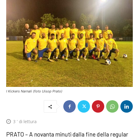
I Kickers Narnali (foto Uisop Prato)
3
' di lettura
PRATO – A novanta minuti dalla fine della regular