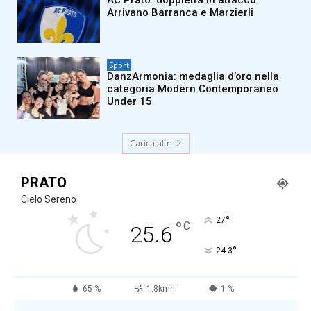
AC Prato: doppietta in attacco.
Arrivano Barranca e Marzierli
Sport
DanzArmonia: medaglia d’oro nella
categoria Modern Contemporaneo
Under 15
Carica altri
PRATO
Cielo Sereno
°
27
°
C
25.6
°
24.3
65 %
1.8kmh
1 %