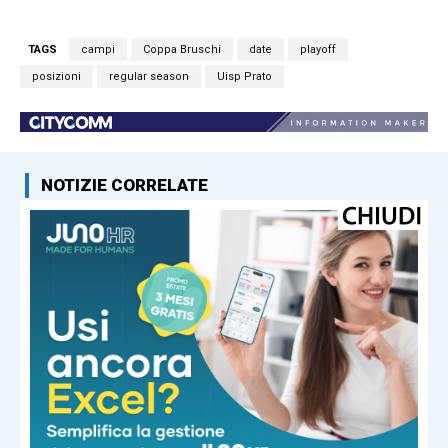
TAGS
campi
Coppa Bruschi
date
playoff
posizioni
regular season
Uisp Prato
NOTIZIE CORRELATE
Sport
Dragons Prato, il botto in coda:
Gianni Cantagalli nel roster per la
prossima stagione
Sport
Inizia con Grosseto il campionato
dell’Ariete Prato: c’è il calendario
provvisorio
Sport