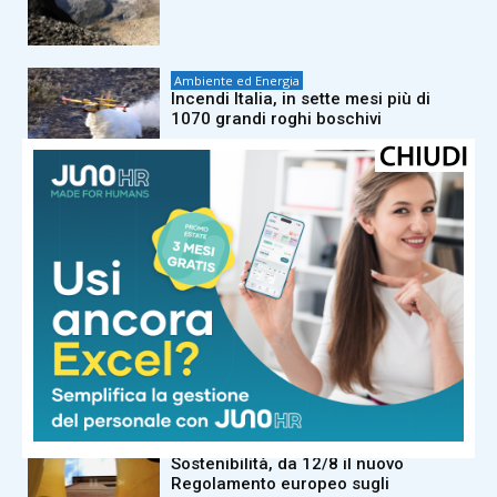
Ambiente ed Energia
Incendi Italia, in sette mesi più di
1070 grandi roghi boschivi
Ambiente ed Energia
Gruppo Cap, 2.500 alborelle
cresciute nel depuratore di
Canegrate tornano nei fiumi lombardi
Ambiente ed Energia
Cinema e sport per promuovere
riciclo, Conai: “E’ gioco di squadra”
Ambiente ed Energia
Sostenibilità, da 12/8 il nuovo
Regolamento europeo sugli