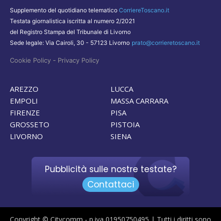
Supplemento del quotidiano telematico
CorriereToscano.it
Testata giornalistica iscritta al numero 2/2021
del Registro Stampa del Tribunale di Livorno
Sede legale: Via Cairoli, 30 - 57123 Livorno
prato@corrieretoscano.it
-
Cookie Policy
Privacy Policy
AREZZO
LUCCA
EMPOLI
MASSA CARRARA
FIRENZE
PISA
GROSSETO
PISTOIA
LIVORNO
SIENA
Pubblicità sulle nostre testate?
Contattaci
Copyright © Citycomm - p.iva 01950750495 | Tutti i diritti sono