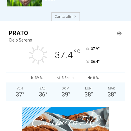
Carica altri
PRATO
Cielo Sereno
°
37.9
°
C
37.4
°
36.4
39 %
3.3kmh
0 %
VEN
SAB
DOM
LUN
MAR
37
°
36
°
39
°
38
°
38
°