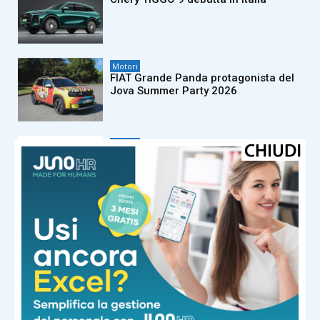
Motori
FIAT Grande Panda protagonista del
Jova Summer Party 2026
Motori
FIAT Professional Ducato festeggia
45 anni di innovazione e leadership
Motori
Audi Q9: il nuovo SUV ammiraglia
Motori
Mercedes-Benz Marco Polo: il