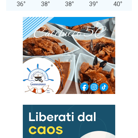
36
°
38
°
38
°
39
°
40
°