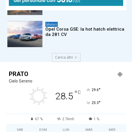
camper premium diventa ancora più
intelligente
Motori
Opel Corsa GSE: la hot hatch elettrica
da 281 CV
Carica altri
PRATO
Cielo Sereno
°
29.6
°
C
28.5
°
25.3
67 %
2.7kmh
1 %
SAB
DOM
LUN
MAR
MER