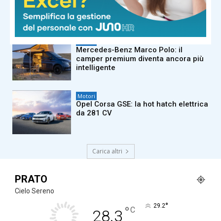
Motori
Mercedes-Benz Marco Polo: il
camper premium diventa ancora più
intelligente
Motori
Opel Corsa GSE: la hot hatch elettrica
da 281 CV
Carica altri
PRATO
Cielo Sereno
°
29.2
°
C
28.3