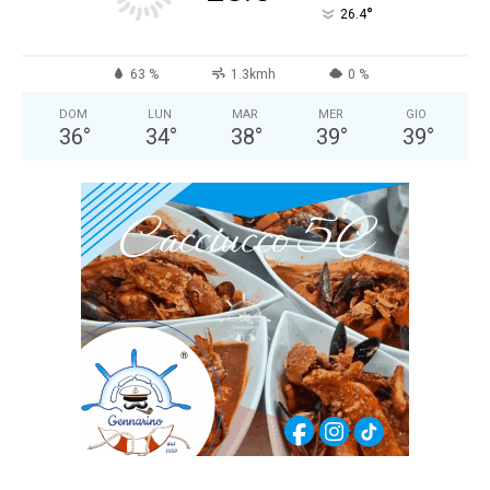
°
26.4
63 %
1.3kmh
0 %
DOM
LUN
MAR
MER
GIO
36
°
34
°
38
°
39
°
39
°