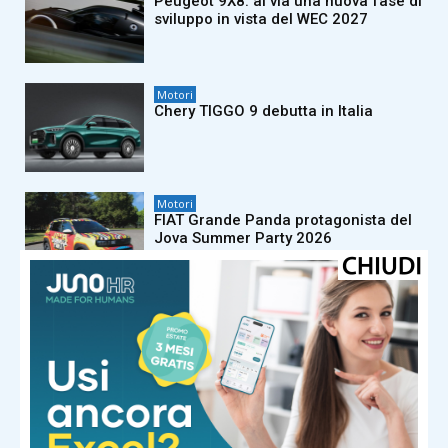
Peugeot 9X8: al via una nuova fase di
sviluppo in vista del WEC 2027
Motori
Chery TIGGO 9 debutta in Italia
Motori
FIAT Grande Panda protagonista del
Jova Summer Party 2026
Motori
FIAT Professional Ducato festeggia
45 anni di innovazione e leadership
Motori
Audi Q9: il nuovo SUV ammiraglia