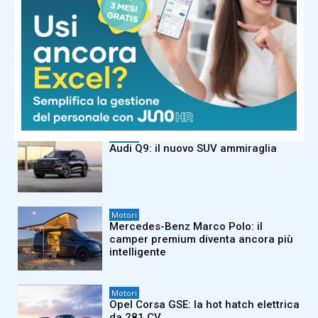
Jova Summer Party 2026
Motori
FIAT Professional Ducato festeggia
45 anni di innovazione e leadership
Motori
Audi Q9: il nuovo SUV ammiraglia
Motori
Mercedes-Benz Marco Polo: il
camper premium diventa ancora più
intelligente
Motori
Opel Corsa GSE: la hot hatch elettrica
da 281 CV