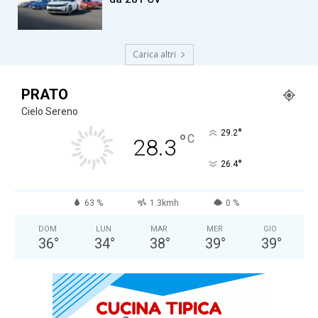
Carica altri
PRATO
Cielo Sereno
°
29.2
°
C
28.3
°
26.4
63 %
1.3kmh
0 %
DOM
LUN
MAR
MER
GIO
36
°
34
°
38
°
39
°
39
°