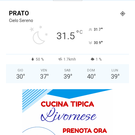
PRATO
Cielo Sereno
°
31.7
°
C
31.5
°
30.9
50 %
1.7kmh
1 %
GIO
VEN
SAB
DOM
LUN
30
°
37
°
39
°
40
°
39
°