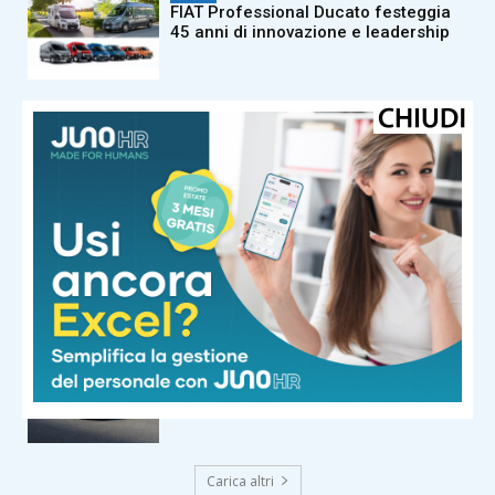
FIAT Professional Ducato festeggia
45 anni di innovazione e leadership
Motori
Audi Q9: il nuovo SUV ammiraglia
Motori
Mercedes-Benz Marco Polo: il
camper premium diventa ancora più
intelligente
Motori
Opel Corsa GSE: la hot hatch elettrica
da 281 CV
Carica altri