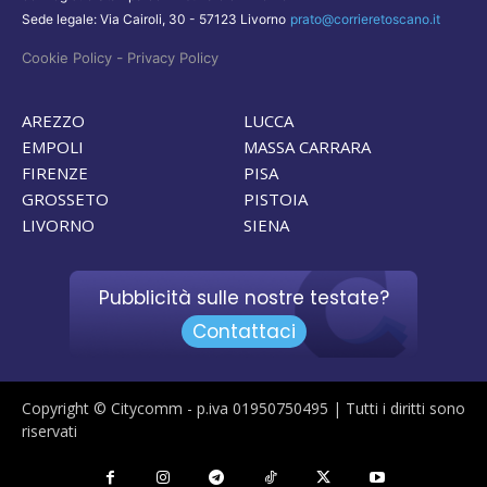
Sede legale: Via Cairoli, 30 - 57123 Livorno
prato@corrieretoscano.it
-
Cookie Policy
Privacy Policy
AREZZO
LUCCA
EMPOLI
MASSA CARRARA
FIRENZE
PISA
GROSSETO
PISTOIA
LIVORNO
SIENA
Pubblicità sulle nostre testate?
Contattaci
Copyright © Citycomm - p.iva 01950750495 | Tutti i diritti sono
riservati