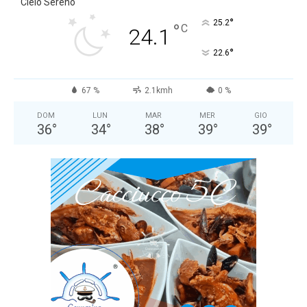
Cielo Sereno
°
25.2
°
C
24.1
°
22.6
67 %
2.1kmh
0 %
DOM
LUN
MAR
MER
GIO
36
°
34
°
38
°
39
°
39
°