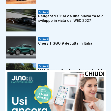
Motori
Peugeot 9X8: al via una nuova fase di
sviluppo in vista del WEC 2027
Motori
Chery TIGGO 9 debutta in Italia
Motori
FIAT Grande Panda protagonista del
Jova Summer Party 2026
Motori
FIAT Professional Ducato festeggia
45 anni di innovazione e leadership