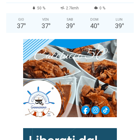
50 %
2.7kmh
0 %
GIO
VEN
SAB
DOM
LUN
37
°
37
°
39
°
40
°
39
°