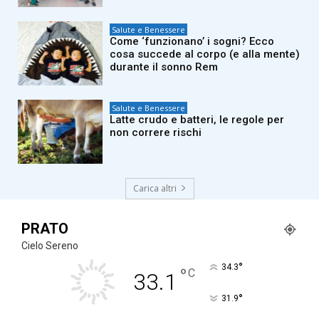
Salute e Benessere
Come ‘funzionano’ i sogni? Ecco
cosa succede al corpo (e alla mente)
durante il sonno Rem
Salute e Benessere
Latte crudo e batteri, le regole per
non correre rischi
Carica altri
PRATO
Cielo Sereno
°
34.3
°
C
33.1
°
31.9