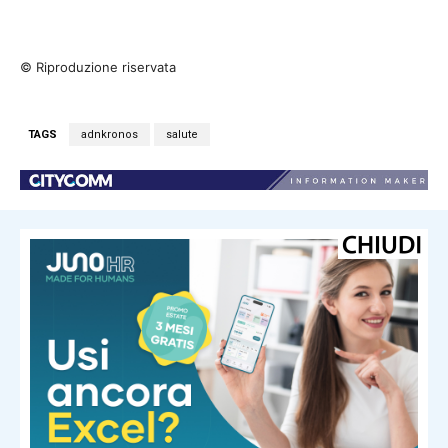
© Riproduzione riservata
TAGS
adnkronos
salute
NOTIZIE CORRELATE
Salute e Benessere
Caldo record e rischi per la salute,
Pregliasco: “Afa senza tregua, lo
stress termico non si recupera”
Salute e Benessere
Dall’Ebola alla Dengue, la mappa dei
focolai dell’estate 2026