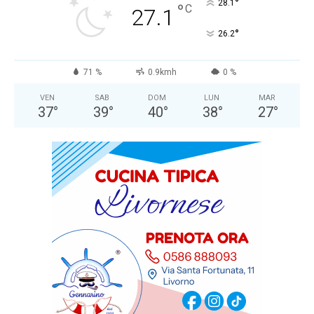
°
28.1
°
C
27.1
°
26.2
71 %
0.9kmh
0 %
VEN
SAB
DOM
LUN
MAR
37
°
39
°
40
°
38
°
27
°