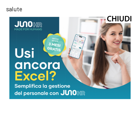
salute
webinfo@adnkronos.com (Web Info)