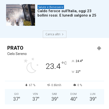
Salute e Benessere
Caldo feroce sull’Italia, oggi 23
bollini rossi. E lunedì salgono a 25
Carica altri
PRATO
Cielo Sereno
°
24.4
°
C
23.4
°
22
67 %
0.8kmh
0 %
GIO
VEN
SAB
DOM
LUN
37
°
37
°
39
°
40
°
39
°