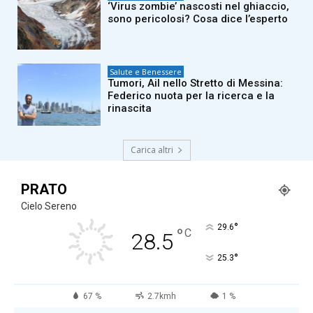
‘Virus zombie’ nascosti nel ghiaccio,
sono pericolosi? Cosa dice l’esperto
Salute e Benessere
Tumori, Ail nello Stretto di Messina:
Federico nuota per la ricerca e la
rinascita
Carica altri
PRATO
Cielo Sereno
°
29.6
°
C
28.5
°
25.3
67 %
2.7kmh
1 %