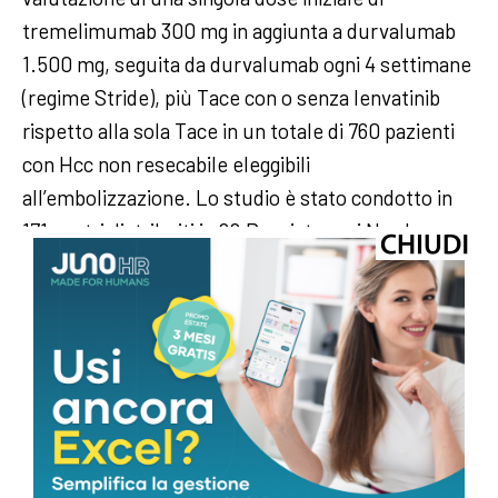
tremelimumab 300 mg in aggiunta a durvalumab
1.500 mg, seguita da durvalumab ogni 4 settimane
(regime Stride), più Tace con o senza lenvatinib
rispetto alla sola Tace in un totale di 760 pazienti
con Hcc non resecabile eleggibili
all’embolizzazione. Lo studio è stato condotto in
171 centri distribuiti in 22 Paesi, tra cui Nord
America, Europa, Sud America e Asia.
—
cronaca
webinfo@adnkronos.com (Web Info)