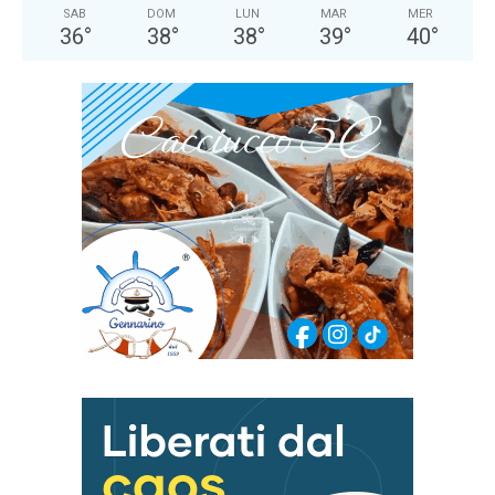
SAB
DOM
LUN
MAR
MER
36
°
38
°
38
°
39
°
40
°