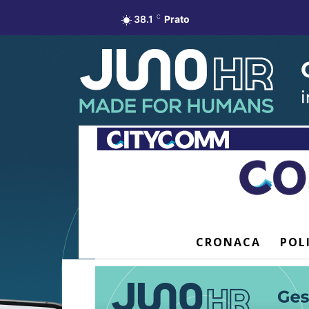
38.1
C
Prato
CRONACA
POL