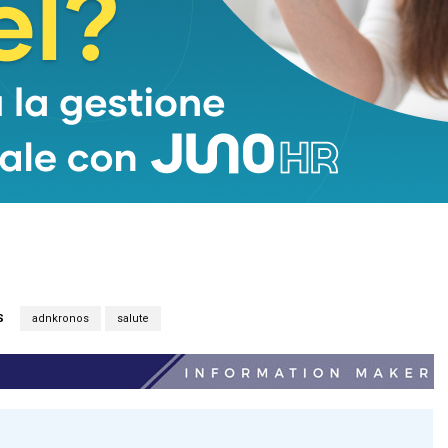
S
adnkronos
salute