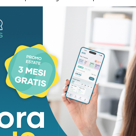
allerta è lo stesso che fu messo in piedi durante la
14. La responsabilità ricade principalmente
he rientrano dalle zone affette e sull’intervento
ircolare del ministero in tema ricalca quello schema”.
)