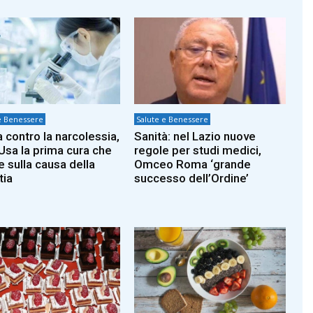
e Benessere
Salute e Benessere
a contro la narcolessia,
Sanità: nel Lazio nuove
 Usa la prima cura che
regole per studi medici,
e sulla causa della
Omceo Roma ‘grande
tia
successo dell’Ordine’