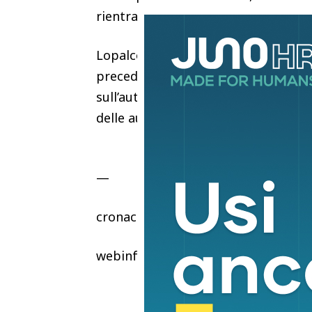
rientrata in Sardegna sabato.
Lopalco evidenzia che “il sistema di 
precedente epidemia di Ebola nel 20
sull’autosegnalazione dei cittadini c
delle autorità sanitarie locali. La c
—
cronaca
webinfo@adnkronos.com (Web Info