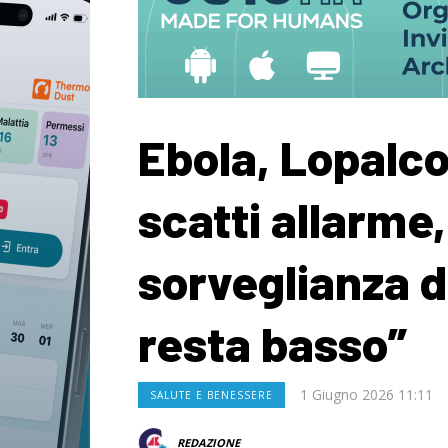
Ebola, Lopalc
scatti allarme
sorveglianza d
resta basso”
1 Giugno 2026 11:11
SALUTE E BENESSERE
REDAZIONE