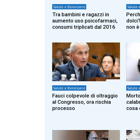
Salute e Benessere
Salute 
Tra bambini e ragazzi in
Perch
aumento uso psicofarmaci,
dolci
consumi triplicati dal 2016
non è
Salute e Benessere
Salute 
Fauci colpevole di oltraggio
Morto
al Congresso, ora rischia
calab
processo
cosa 