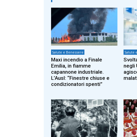
Salute e Benessere
Salute 
Maxi incendio a Finale
Svolt
Emilia, in fiamme
negli
capannone industriale.
agisc
L’Ausl: “Finestre chiuse e
malat
condizionatori spenti”