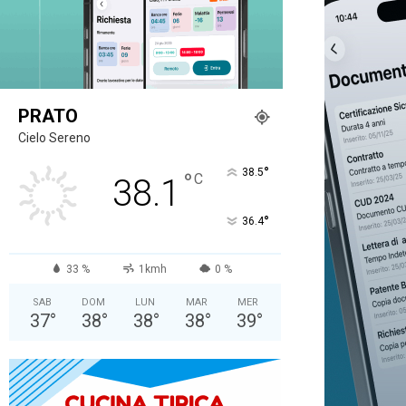
PRATO
Cielo Sereno
°
38.5
°
C
38.1
°
36.4
33 %
1kmh
0 %
SAB
DOM
LUN
MAR
MER
37
°
38
°
38
°
38
°
39
°