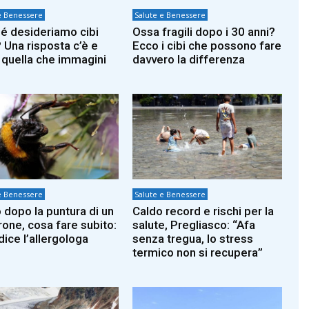
e Benessere
Salute e Benessere
é desideriamo cibi
Ossa fragili dopo i 30 anni?
? Una risposta c’è e
Ecco i cibi che possono fare
 quella che immagini
davvero la differenza
e Benessere
Salute e Benessere
 dopo la puntura di un
Caldo record e rischi per la
rone, cosa fare subito:
salute, Pregliasco: “Afa
dice l’allergologa
senza tregua, lo stress
termico non si recupera”