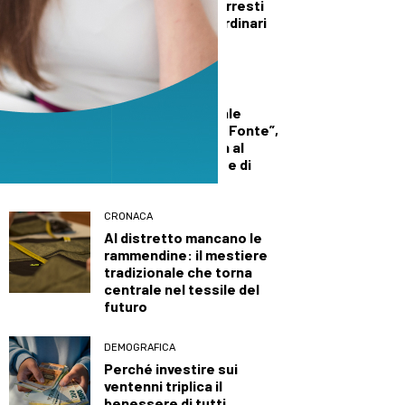
Polizia a Prato, 4 arresti
nei controlli straordinari
nelle ultime due
settimane di luglio
CULTURA ED EVENTI
Biblioteca comunale
“Bartolomeo Della Fonte”,
gli orari di apertura al
pubblico per il mese di
agosto
CRONACA
Al distretto mancano le
rammendine: il mestiere
tradizionale che torna
centrale nel tessile del
futuro
DEMOGRAFICA
Perché investire sui
ventenni triplica il
benessere di tutti