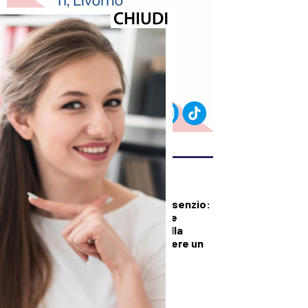
ULTIMI ARTICOLI
CRONACA
Mobilità della Valbisenzio:
Provincia di Prato e
Comuni scrivono alla
Regione per chiedere un
piano concreto di
interventi
PRIMO PIANO