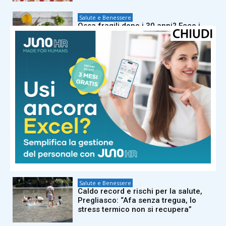
Salute e Benessere
Ossa fragili dopo i 30 anni? Ecco i
cibi che possono fare davvero la
differenza
Salute e Benessere
Fauci colpevole di oltraggio al
Congresso, ora rischia processo
Salute e Benessere
Morto dopo la puntura di un
calabrone, cosa fare subito: cosa
dice l’allergologa
Salute e Benessere
Caldo record e rischi per la salute,
Pregliasco: “Afa senza tregua, lo
stress termico non si recupera”