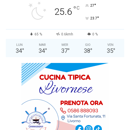
°
27
°
C
25.6
°
23.7
65 %
0.6kmh
0 %
LUN
MAR
MER
GIO
VEN
34
°
34
°
37
°
38
°
35
°