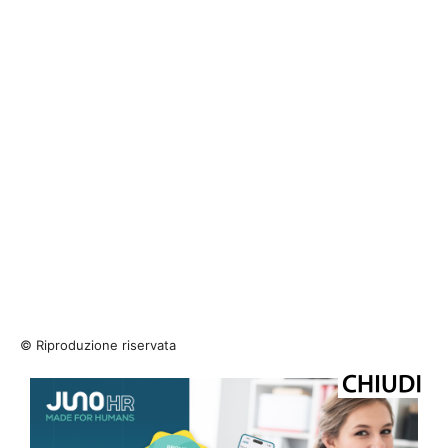
© Riproduzione riservata
TAGS
adnkronos
salute