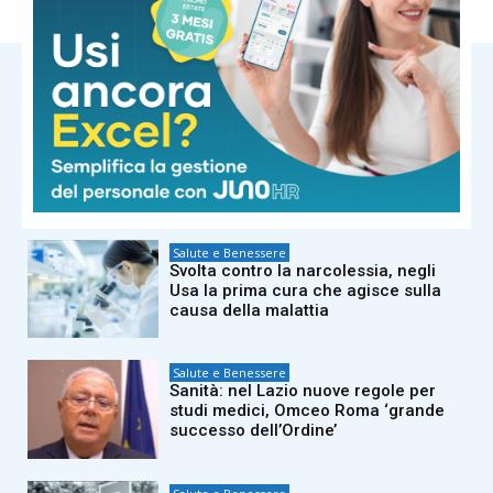
NOTIZIE CORRELATE
Salute e Benessere
Maxi incendio a Finale Emilia, in
fiamme capannone industriale.
L’Ausl: “Finestre chiuse e
condizionatori spenti”
Salute e Benessere
Svolta contro la narcolessia, negli
Usa la prima cura che agisce sulla
causa della malattia
Salute e Benessere
Sanità: nel Lazio nuove regole per
studi medici, Omceo Roma ‘grande
successo dell’Ordine’