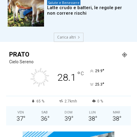
Salute e Benessere
Latte crudo e batteri, le regole per
non correre rischi
Carica altri
PRATO
Cielo Sereno
°
29.9
°
C
28.1
°
25.3
65 %
2.7kmh
0 %
VEN
SAB
DOM
LUN
MAR
37
°
36
°
39
°
38
°
38
°