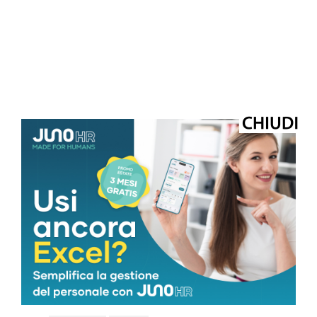
© Riproduzione riservata
TAGS
adnkronos
salute