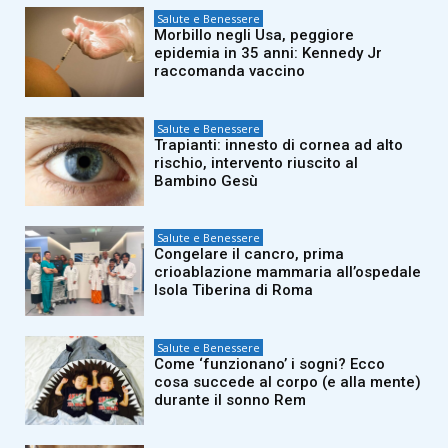
Salute e Benessere
Morbillo negli Usa, peggiore
epidemia in 35 anni: Kennedy Jr
raccomanda vaccino
Salute e Benessere
Trapianti: innesto di cornea ad alto
rischio, intervento riuscito al
Bambino Gesù
Salute e Benessere
Congelare il cancro, prima
crioablazione mammaria all’ospedale
Isola Tiberina di Roma
Salute e Benessere
Come ‘funzionano’ i sogni? Ecco
cosa succede al corpo (e alla mente)
durante il sonno Rem