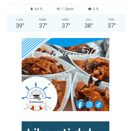
69 %
1.2kmh
0 %
LUN
MAR
MER
GIO
VEN
39
°
37
°
37
°
38
°
37
°