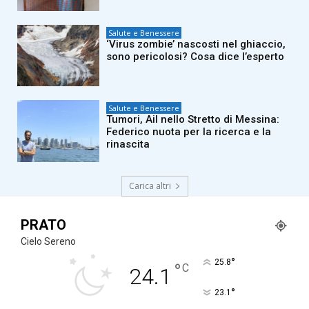
Salute e Benessere
‘Virus zombie’ nascosti nel ghiaccio,
sono pericolosi? Cosa dice l’esperto
Salute e Benessere
Tumori, Ail nello Stretto di Messina:
Federico nuota per la ricerca e la
rinascita
Carica altri
PRATO
Cielo Sereno
°
25.8
°
C
24.1
°
23.1