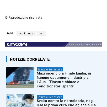
© Riproduzione riservata
TAGS
adnkronos
sal
NOTIZIE CORRELATE
Salute e Benessere
Maxi incendio a Finale Emilia, in
fiamme capannone industriale.
L’Ausl: “Finestre chiuse e
condizionatori spenti”
Salute e Benessere
Svolta contro la narcolessia, negli
Usa la prima cura che agisce sulla