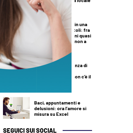
centro della polizia locale
di Prato
PRIMO PIANO
Blitz della Finanza in una
rivendita di giocattoli: fra
negozio e magazzini quasi
un milione di pezzi non a
norma
DEMOGRAFICA
Culle vuote e assenza di
medici: muore una
neonata perché “non c’è il
dottore”
DEMOGRAFICA
Baci, appuntamenti e
delusioni: ora l’amore si
misura su Excel
SEGUICI SUI SOCIAL