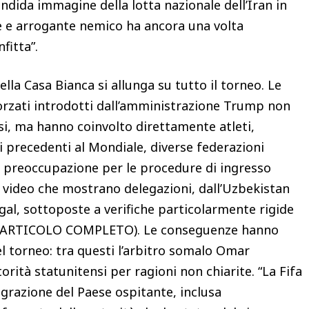
endida immagine della lotta nazionale dell’Iran in
orte e arrogante nemico ha ancora una volta
fitta”.
lla Casa Bianca si allunga su tutto il torneo. Le
afforzati introdotti dall’amministrazione Trump non
si, ma hanno coinvolto direttamente atleti,
si precedenti al Mondiale, diverse federazioni
o preoccupazione per le procedure di ingresso
ano video che mostrano delegazioni, dall’Uzbekistan
al, sottoposte a verifiche particolarmente rigide
UI L’ARTICOLO COMPLETO). Le conseguenze hanno
el torneo: tra questi l’arbitro somalo Omar
orità statunitensi per ragioni non chiarite. “La Fifa
igrazione del Paese ospitante, inclusa