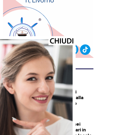
ULTIMI ARTICOLI
DALLA TOSCANA
Un’altra giornata di
incendi di bosco, dalla
Toscana al Mugello
CRONACA
Quattro denunce nei
controlli straordinari in