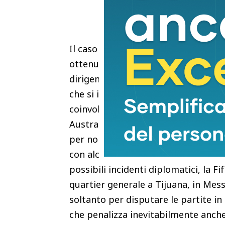
Il caso dell’Iran nel 2026 è assai p
ottenuto i visti statunitensi soltant
dirigenti e membri dello staff l’ingr
che si inserisce in un quadro già t
coinvolto la nazionale femminile ir
Australia lo scorso marzo, quando d
per non aver cantato l’inno naziona
con alcune che chiesero asilo politic
possibili incidenti diplomatici, la Fi
quartier generale a Tijuana, in Messi
soltanto per disputare le partite in
che penalizza inevitabilmente anche i 