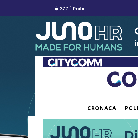
37.7
C
Prato
CRONACA
POL