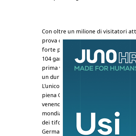
Con oltre un milione di visitatori a
prova cruciale per Washington, chia
forte polarizzazione interna e intern
104 gare in programma e si troveran
prima volta nella storia dei Mondiali
un durissimo confronto politico e mil
L’unico precedente vagamente parag
piena Guerra Fredda la Germania Ove
venendo sorprendentemente sconfitt
mondiale. All’epoca, però, gli orga
dei tifosi ospiti: fu la Stasi a sigill
Germania dell’Est di attraversare i