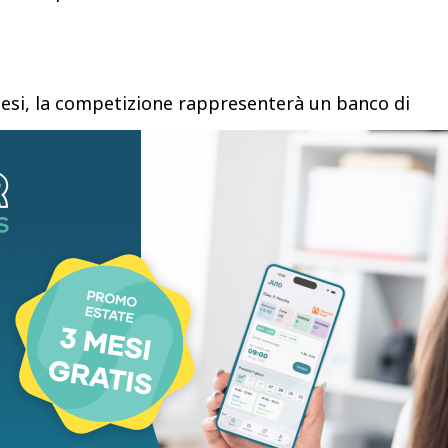
ttesi, la competizione rappresenterà un banco di
mata a gestire un evento planetario in una fase di
azionale. Gli Stati Uniti ospiteranno 78 delle
no in una situazione senza precedenti: per la
, il principale Paese organizzatore è coinvolto in
itare con una delle nazionali partecipanti, l’Iran.
onabile risale al Mondiale del 1974, quando in
st affrontò la Germania Est nella fase a gironi,
a ad Amburgo prima di conquistare il titolo
nizzatori non dovettero preoccuparsi della presenza
are i confini, impedendo ai sostenitori della
l Muro per seguire la propria squadra.