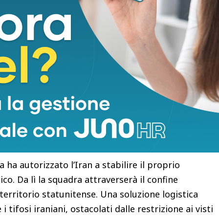
iù complesso. I giocatori del Team Melli hanno
o a ridosso dell’inizio del torneo, mentre a diversi
esso negli Stati Uniti è stato negato. Una stretta
eso, aggravato anche dalle controversie che hanno
aniana durante la Coppa d’Asia disputata in
iverse giocatrici subirono pressioni psicologiche
le da membri della delegazione legati al governo,
o nel Paese. Per ridurre i rischi e scongiurare
fa ha autorizzato l’Iran a stabilire il proprio
co. Da lì la squadra attraverserà il confine
 territorio statunitense. Una soluzione logistica
tifosi iraniani, ostacolati dalle restrizione ai visti