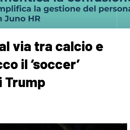
l via tra calcio e
co il ‘soccer’
di Trump