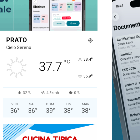
PRATO
Cielo Sereno
°
38.4
°
C
37.7
°
35.9
32 %
4.8kmh
0 %
VEN
SAB
DOM
LUN
MAR
36
°
36
°
39
°
38
°
38
°