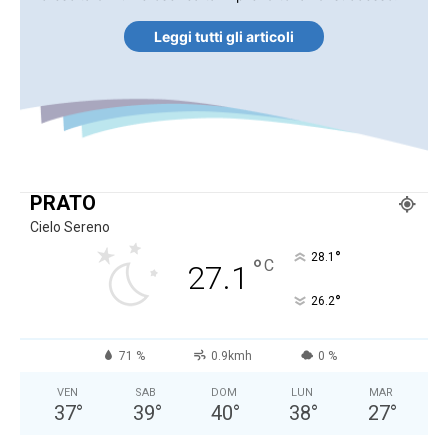
Leggi tutti gli articoli
PRATO
Cielo Sereno
°
28.1
°
C
27.1
°
26.2
71 %
0.9kmh
0 %
VEN
SAB
DOM
LUN
MAR
37
°
39
°
40
°
38
°
27
°