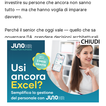
investire su persone che ancora non sanno
tutto — ma che hanno voglia di imparare
davvero.
Perché il senior che oggi vale — quello che sa
governare l’IA, prendere decisioni architetturali,
capire il problema reale del cliente prima ancora
di scrivere una riga di codice — non è caduto
dal cielo. È il risultato di anni di errori, di progetti
andati storto, di notti passate a capire perché
qualcosa non funzionava.
Se chiudiamo il rubinetto dei ruoli junior, tra
cinque anni ci troveremo a chiederci dove sono
finiti i senior del futuro.