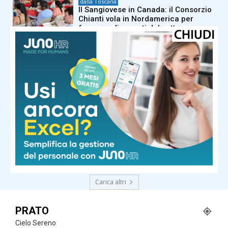
dalla Toscana
Il Sangiovese in Canada: il Consorzio
Chianti vola in Nordamerica per
formare gli esperti del settore
dalla Toscana
Morto a 86 anni nella sua casa
dell’Appennino pistoiese il
cantautore Francesco Guccini
dalla Toscana
Renzi in Versiliana: “Il problema non
sono le primarie. Ma Meloni che
vuole andare al Quirinale con
Vannacci premier e Salvini al
Viminale”
Carica altri
PRATO
Cielo Sereno