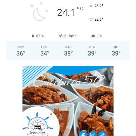
°
25.2
°
C
24.1
°
22.6
67 %
2.1kmh
0 %
DOM
LUN
MAR
MER
GIO
36
°
34
°
38
°
39
°
39
°