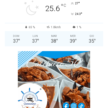
°
27
°
C
25.6
°
24.3
65 %
1.8kmh
1 %
DOM
LUN
MAR
MER
GIO
37
°
37
°
38
°
39
°
35
°