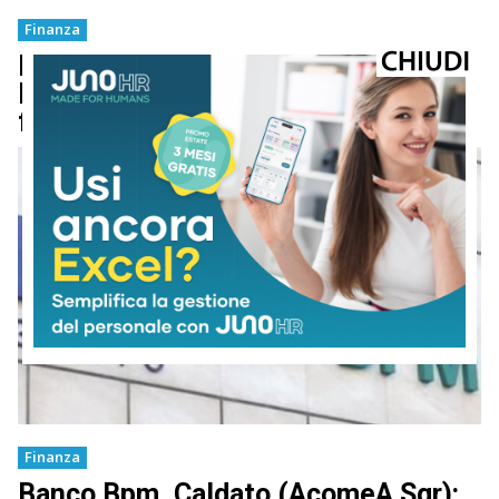
Finanza
Mps, allo studio matrimonio con
Banco Bpm: il progetto potrebbe
favorire un’operazione Generali-Axa
Finanza
Banco Bpm, Caldato (AcomeA Sgr):