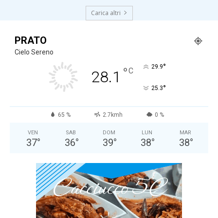
Carica altri
PRATO
Cielo Sereno
°
29.9
°
C
28.1
°
25.3
65 %
2.7kmh
0 %
VEN
SAB
DOM
LUN
MAR
37
°
36
°
39
°
38
°
38
°