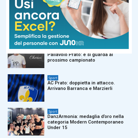
Sport
Confartigianato Sport: un incontro
rivolto a tutte le realtà sportive
Sport
Doppio colpo di mercato dell’Ariete
Pallavolo Prato: e si guarda al
prossimo campionato
Sport
AC Prato: doppietta in attacco.
Arrivano Barranca e Marzierli
Sport
DanzArmonia: medaglia d’oro nella
categoria Modern Contemporaneo
Under 15