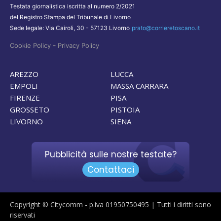
Testata giornalistica iscritta al numero 2/2021
del Registro Stampa del Tribunale di Livorno
Sede legale: Via Cairoli, 30 - 57123 Livorno
prato@corrieretoscano.it
-
Cookie Policy
Privacy Policy
AREZZO
LUCCA
EMPOLI
MASSA CARRARA
FIRENZE
PISA
GROSSETO
PISTOIA
LIVORNO
SIENA
Pubblicità sulle nostre testate?
Contattaci
Copyright © Citycomm - p.iva 01950750495 | Tutti i diritti sono
riservati