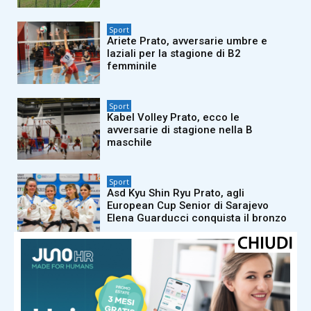
Sport
Ariete Prato, avversarie umbre e
laziali per la stagione di B2
femminile
Sport
Kabel Volley Prato, ecco le
avversarie di stagione nella B
maschile
Sport
Asd Kyu Shin Ryu Prato, agli
European Cup Senior di Sarajevo
Elena Guarducci conquista il bronzo
Sport
Ac Prato, rammarico per
l’annullamento delle amichevoli con
Ravenna ed Empoli