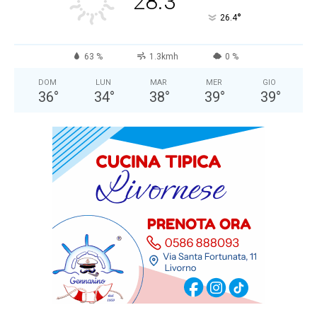
28.3
°
26.4
63 %
1.3kmh
0 %
DOM
LUN
MAR
MER
GIO
36
°
34
°
38
°
39
°
39
°