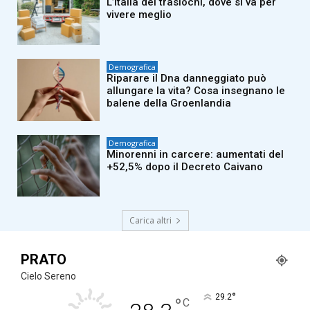
L’Italia dei traslochi, dove si va per
vivere meglio
Demografica
Riparare il Dna danneggiato può
allungare la vita? Cosa insegnano le
balene della Groenlandia
Demografica
Minorenni in carcere: aumentati del
+52,5% dopo il Decreto Caivano
Carica altri
PRATO
Cielo Sereno
°
29.2
°
C