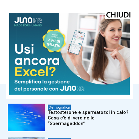
© Riproduzione riservata
TAGS
adnkronos
demografica
NOTIZIE CORRELATE
Demografica
Testosterone e spermatozoi in calo?
Cosa c’è di vero nello
“Spermageddon”