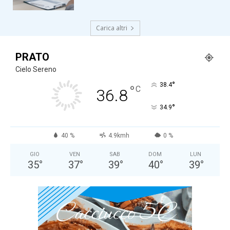
Carica altri
PRATO
Cielo Sereno
°
38.4
°
C
36.8
°
34.9
40 %
4.9kmh
0 %
GIO
VEN
SAB
DOM
LUN
35
°
37
°
39
°
40
°
39
°