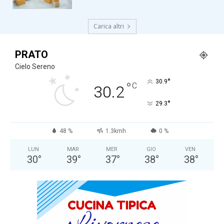
Carica altri
PRATO
Cielo Sereno
°
30.9
°
C
30.2
°
29.3
48 %
1.3kmh
0 %
LUN
MAR
MER
GIO
VEN
30
°
39
°
37
°
38
°
38
°