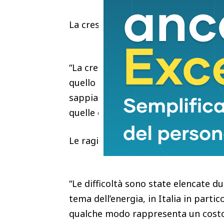
La crescita, però, arranca un pochin
“La crescita arranca sicuramente. 
quello che messo peggio è la Germa
sappiamo essere la Germania, l’Itali
quelle che sono più in difficoltà”.
Le ragioni?
“Le difficoltà sono state elencate 
tema dell’energia, in Italia in part
qualche modo rappresenta un costo 