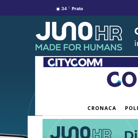
34
C
Prato
CRONACA
POL