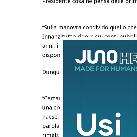
Presidente cosa ne pensa delle prim
“Sulla manovra condivido quello che
Innanzitutto rigore sui conti pubblic
anni, in qualche modo, una posizione
disponibile mettiamolo sulla cresci
Dunque binomio: conti pubblici e cr
“Certamente. Conti pubblici, in pri
una credibilità internazionale che ci
Paese, però evitiamo assolutamente,
parola d’ordine deve essere la crescit
rimettiamo a posto poi anche nel lu