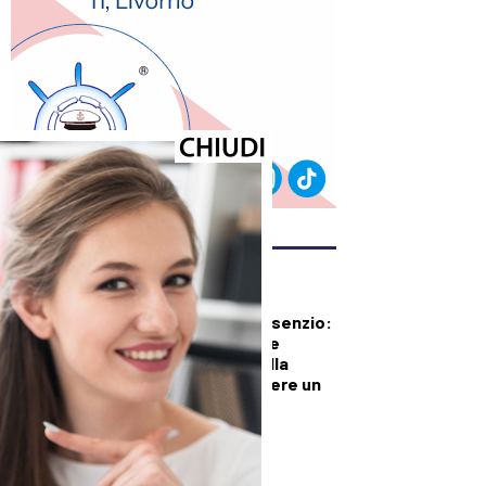
ULTIMI ARTICOLI
CRONACA
Mobilità della Valbisenzio:
Provincia di Prato e
Comuni scrivono alla
Regione per chiedere un
piano concreto di
interventi
PRIMO PIANO