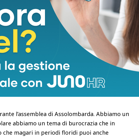
o presidente. C’è l’esempio della Spagna..
Se vediamo i Paesi Ue, forse in questo momento
nia. Le economie manifatturiere – le prime
a e la Francia – sono quelle che arrancano di più,
durante l’assemblea di Assolombarda. Abbiamo un
icolare abbiamo un tema di burocrazia che in
che magari in periodi floridi puoi anche