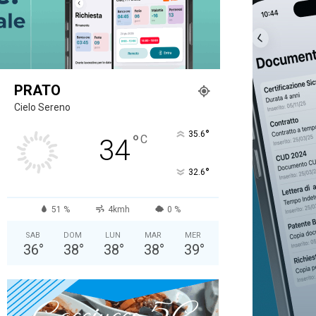
PRATO
Cielo Sereno
°
35.6
°
C
34
°
32.6
51 %
4kmh
0 %
SAB
DOM
LUN
MAR
MER
36
°
38
°
38
°
38
°
39
°