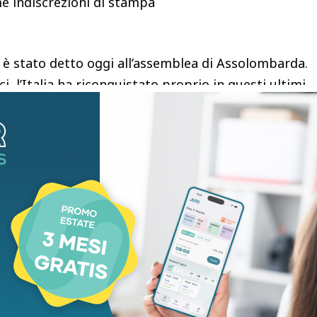
e indiscrezioni di stampa
 è stato detto oggi all’assemblea di Assolombarda.
i, l’Italia ha riconquistato proprio in questi ultimi
 di credibilità che va difesa. Poi ogni euro che è
ta”.
escita
mis, per ragioni storiche: ci stiamo riguadagnando
 fa abbassare lo spread, spinge i capitali verso il
 in qualche modo, di sperperare delle risorse. La
a, è solo attraverso la crescita, tra l’altro, che
ngo termine i conti pubblici”.