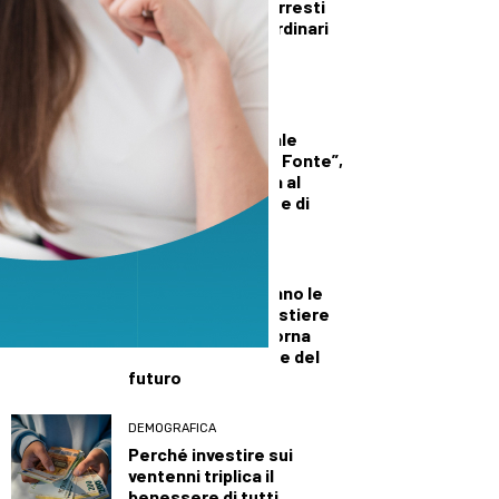
Polizia a Prato, 4 arresti
nei controlli straordinari
nelle ultime due
settimane di luglio
CULTURA ED EVENTI
Biblioteca comunale
“Bartolomeo Della Fonte”,
gli orari di apertura al
pubblico per il mese di
agosto
CRONACA
Al distretto mancano le
rammendine: il mestiere
tradizionale che torna
centrale nel tessile del
futuro
DEMOGRAFICA
Perché investire sui
ventenni triplica il
benessere di tutti