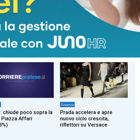
S
adnkronos
finanza
Finanza
: chiude poco sopra la
Prada accelera e apre
 Piazza Affari
nuovo ciclo crescita,
3%)
riflettori su Versace