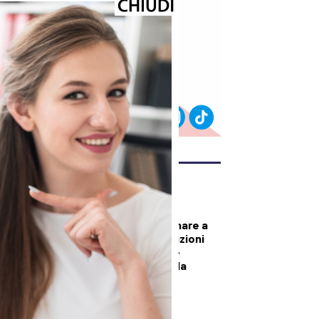
ULTIMI ARTICOLI
POLITICA
Dogaia, i Giovani
Democratici: “Tornare a
parlare delle condizioni
del carcere e delle
responsabilità della
politica”
CULTURA ED EVENTI