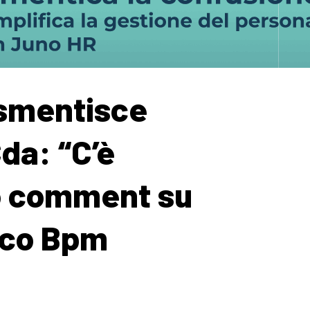
 smentisce
Cda: “C’è
o comment su
nco Bpm