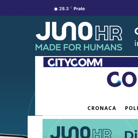
28.3
C
Prato
CRONACA
POL