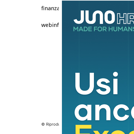
finanza
webinfo@adnkronos.com (Web Info
© Riproduzione riservata