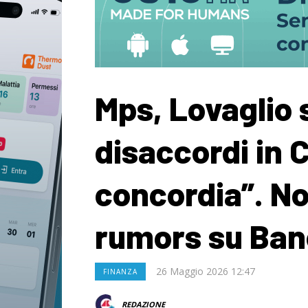
Mps, Lovaglio
disaccordi in 
concordia”. N
rumors su Ba
26 Maggio 2026 12:47
FINANZA
REDAZIONE