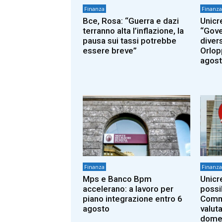
Finanza
Finanza
Bce, Rosa: “Guerra e dazi
Unicr
terranno alta l’inflazione, la
“Gove
pausa sui tassi potrebbe
diver
essere breve”
Orlopp
agost
Finanza
Finanza
Mps e Banco Bpm
Unicr
accelerano: a lavoro per
possib
piano integrazione entro 6
Comme
agosto
valut
dome