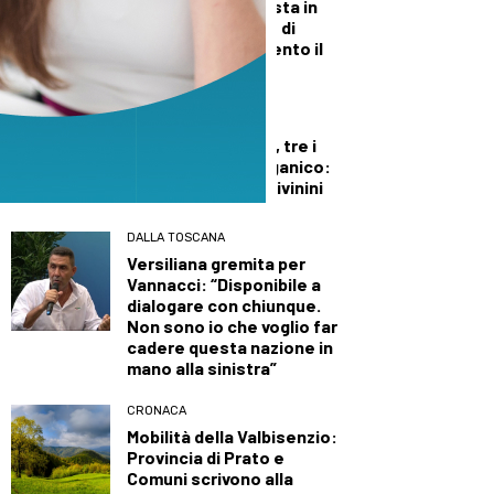
PiazzAllegra, la festa in
piazza del Comune di
Vernio: appuntamento il
13, 14 e 15 agosto
SPORT
Kabel Volley Prato, tre i
punti fermi nell’organico:
Novelli, Vannini e Civinini
DALLA TOSCANA
Versiliana gremita per
Vannacci: “Disponibile a
dialogare con chiunque.
Non sono io che voglio far
cadere questa nazione in
mano alla sinistra”
CRONACA
Mobilità della Valbisenzio:
Provincia di Prato e
Comuni scrivono alla