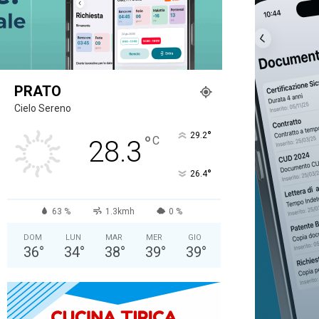
PRATO
Cielo Sereno
°
29.2
°
C
28.3
°
26.4
63 %
1.3kmh
0 %
DOM
LUN
MAR
MER
GIO
36
°
34
°
38
°
39
°
39
°