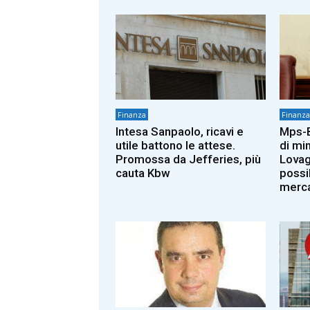
Finanza
Finanza
Intesa Sanpaolo, ricavi e
Mps-B
utile battono le attese.
di mi
Promossa da Jefferies, più
Lovag
cauta Kbw
possi
merc