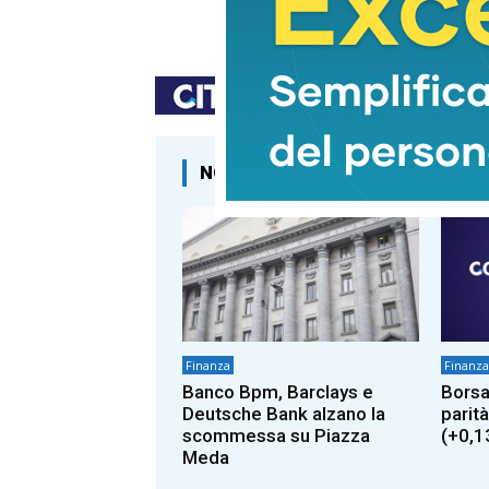
TAG
NOTIZIE CORRELATE
Finanza
Finanza
Banco Bpm, Barclays e
Borsa
Deutsche Bank alzano la
parità
scommessa su Piazza
(+0,1
Meda