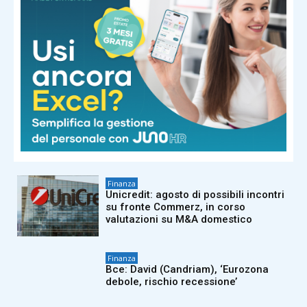
Finanza
Unicredit, Calcaterra (Bocconi)
spiega la strategia di Orcel:
“Potenziale interno da liberare,
niente risiko difensivo”
Finanza
Mps e Banco Bpm accelerano: a
lavoro per piano integrazione entro 6
agosto
Finanza
Unicredit: agosto di possibili incontri
su fronte Commerz, in corso
valutazioni su M&A domestico
Finanza
Bce: David (Candriam), ‘Eurozona
debole, rischio recessione’