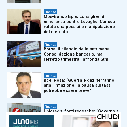
Finanza
Mps-Banco Bpm, consiglieri di
minoranza contro Lovaglio: Consob
valuta una possibile manipolazione
del mercato
Finanza
Borsa, il bilancio della settimana.
Consolidazione bancario, ma
l’effetto trimestrali affonda Stm
Finanza
Bce, Rosa: “Guerra e dazi terranno
alta l’inflazione, la pausa sui tassi
potrebbe essere breve”
Finanza
Unicredit, fonti tedesche: “Governo e
Commerz enti diversi, primo
confronto con Orlopp possibile a
inizio agosto”