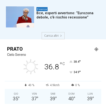
Finanza
Bce, esperti avvertono: “Eurozona
debole, c’è rischio recessione”
Carica altri
PRATO
Cielo Sereno
°
38.4
°
C
36.8
°
34.9
40 %
4.9kmh
0 %
GIO
VEN
SAB
DOM
LUN
35
°
37
°
39
°
40
°
39
°