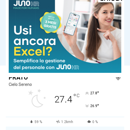
Mercedes-Benz Marco Polo: il
camper premium diventa ancora più
intelligente
Motori
Opel Corsa GSE: la hot hatch elettrica
da 281 CV
Carica altri
PRATO
Cielo Sereno
°
27.8
°
C
27.4
°
26.9
59 %
1.2kmh
0 %