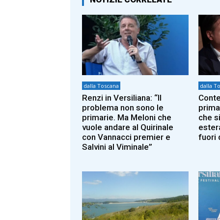
dalla Toscana
dalla T
Renzi in Versiliana: “Il
Conte
problema non sono le
prima
primarie. Ma Meloni che
che si
vuole andare al Quirinale
ester
con Vannacci premier e
fuori 
Salvini al Viminale”