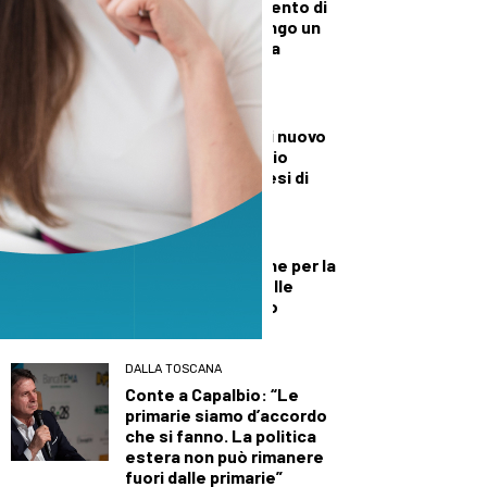
Via libera all’intervento di
riqualificazione lungo un
tratto di via Roma a
Cafaggio
CULTURA ED EVENTI
Stefano Bandinelli nuovo
direttore dell’ufficio
stampa della diocesi di
Prato
PRIMO PIANO
Quasi mezzo milione per la
riqualificazione delle
facciate di Palazzo
Novellucci
DALLA TOSCANA
Conte a Capalbio: “Le
primarie siamo d’accordo
che si fanno. La politica
estera non può rimanere
fuori dalle primarie”