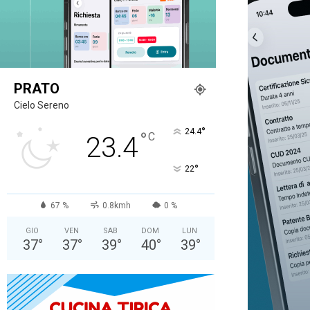
PRATO
Cielo Sereno
°
24.4
°
C
23.4
°
22
67 %
0.8kmh
0 %
GIO
VEN
SAB
DOM
LUN
37
°
37
°
39
°
40
°
39
°