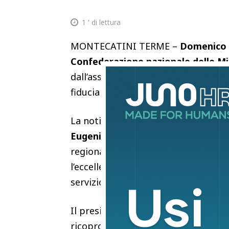
1
' di lettura
MONTECATINI TERME –
Domenico 
Confederazione nazionale delle Mis
dall’assemblea elettiva nazionale ri
fiducia all’attuale vertice dell’organ
La notizia ha raccolto subito le con
Eugenio Giani
, che ha espresso il 
regionale. “Questa riconferma – ha 
l’eccellente lavoro svolto in questi 
servizio”.
Il presidente della Regione ha anche
ricoprono nel tessuto sociale del p