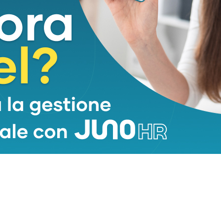
per migliaia di persone in difficoltà su tutto il
pilastro fondamentale del nostro sistema sociale e
io Giani – un orgoglio nato in Toscana che da
eto e solidale a chi soffre”.
ni
alla guida delle Misericordie d’Italia, la
 un percorso già avviato, con l’obiettivo di
assistenza e volontariato che caratterizza da secoli