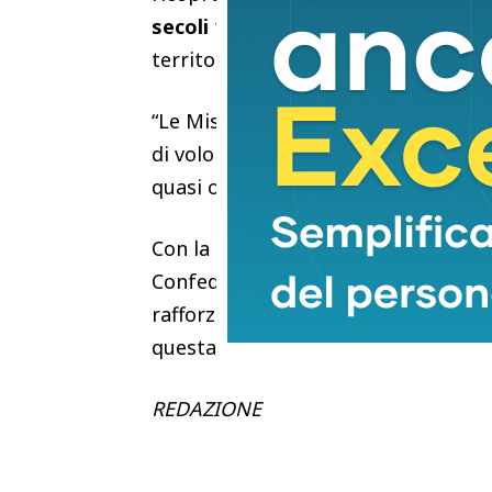
secoli
fa e oggi punto di riferimento 
territorio nazionale.
“Le Misericordie rappresentano un 
di volontariato – ha aggiunto Eugen
quasi otto secoli offre un aiuto concr
Con la riconferma di
Domenico Gia
Confederazione prosegue nel solco di
rafforzare ulteriormente la rete di 
questa storica istituzione.
REDAZIONE