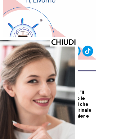
ULTIMI ARTICOLI
DALLA TOSCANA
Renzi in Versiliana: “Il
problema non sono le
primarie. Ma Meloni che
vuole andare al Quirinale
con Vannacci premier e
Salvini al Viminale”
CRONACA