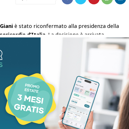
Giani
è stato riconfermato alla presidenza della
ericordie d’Italia
. La decisione è arrivata
unita a
Montecatini Terme
, che ha rinnovato la
izzazione di volontariato più antica d’Italia.
gratulazioni del presidente della Regione Toscana,
proprio apprezzamento a nome dell’intera giunta
dichiarato – è il giusto riconoscimento per
anni con dedizione, lealtà e profondo spirito di
 ricordato il ruolo centrale che le
Misericordie
aese: organizzazioni nate in
Toscana
quasi
otto