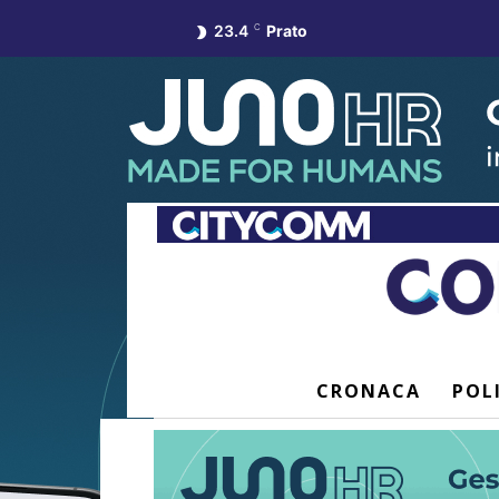
23.4
C
Prato
CRONACA
POL