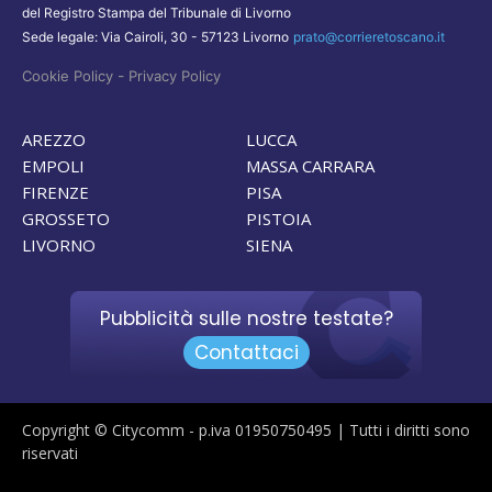
del Registro Stampa del Tribunale di Livorno
Sede legale: Via Cairoli, 30 - 57123 Livorno
prato@corrieretoscano.it
-
Cookie Policy
Privacy Policy
AREZZO
LUCCA
EMPOLI
MASSA CARRARA
FIRENZE
PISA
GROSSETO
PISTOIA
LIVORNO
SIENA
Pubblicità sulle nostre testate?
Contattaci
Copyright © Citycomm - p.iva 01950750495 | Tutti i diritti sono
riservati