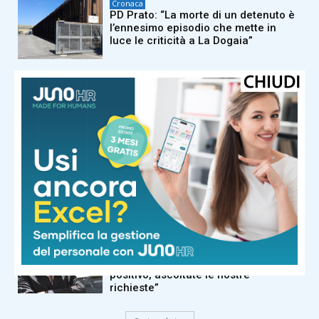
Cronaca
PD Prato: “La morte di un detenuto è
l’ennesimo episodio che mette in
luce le criticità a La Dogaia”
Cronaca
Montemurlo, approvato in consiglio
comunale l’aggiornamento del Piano
di Protezione Civile
Cronaca
Prorogato l’avviso per la gestione del
campo sportivo di Usella
Cronaca
Taxi Prato, la Cooperativa CoTaPra
ricevuta in Comune: “Incontro
positivo, ascoltate le nostre
richieste”