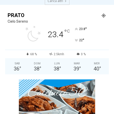
Carica altri
PRATO
Cielo Sereno
°
23.8
°
C
23.4
°
22
68 %
2.5kmh
0 %
SAB
DOM
LUN
MAR
MER
36
°
38
°
38
°
39
°
40
°