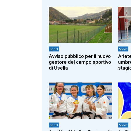
Sport
Sport
Avviso pubblico per il nuovo
Ariet
gestore del campo sportivo
umbre 
di Usella
stagi
Sport
Sport