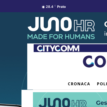
28.4
C
Prato
CRONACA
POL