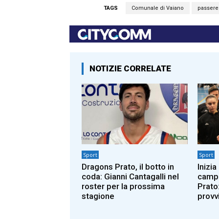
TAGS
Comunale di Vaiano
passerel
NOTIZIE CORRELATE
Sport
Sport
Dragons Prato, il botto in
Inizia
coda: Gianni Cantagalli nel
campi
roster per la prossima
Prato:
stagione
provv