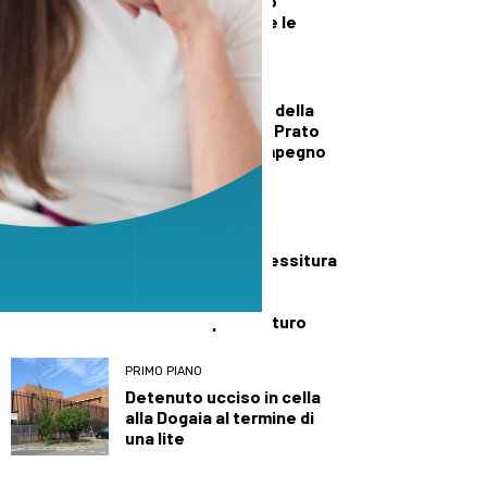
Comune: “Incontro
positivo, ascoltate le
nostre richieste”
CULTURA ED EVENTI
Natura Sì al fianco della
prima edizione del Prato
Crime Festival: “Impegno
per sostenere il
territorio”
CRONACA
Aperti d’agosto, Tessitura
Italia non ferma la
produzione, cauto
ottimismo per il futuro
PRIMO PIANO
Detenuto ucciso in cella
alla Dogaia al termine di
una lite