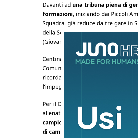
Davanti ad
una tribuna piena di geni
formazioni,
iniziando dai Piccoli Am
Squadra, già reduce da tre gare in 
della Scuola Calcio (Primi Calci, Pulc
(Giovanissimi, Allievi e Juniores).
Centinaia di atleti in tuta bianca e
Comunale anche
la sindaca di Vaian
ricordando l’importanza, anche socia
l’impegno della società del
presiden
Per il Consiglio, riunito a centroca
allenatori e dirigenti, la festa è s
campionati regionali con i giovani
di campionato con ottimi risultati