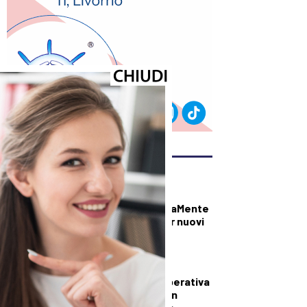
ULTIMI ARTICOLI
CULTURA ED EVENTI
Carmignano: AttivaMente
cerca volontari per nuovi
corsi
CRONACA
Taxi Prato, la Cooperativa
CoTaPra ricevuta in