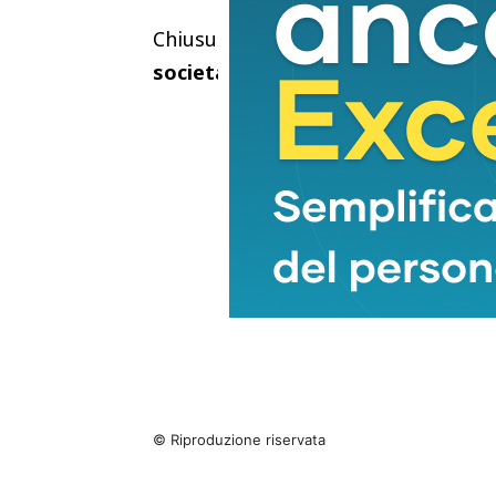
Chiusura con una foto di gruppo c
società, pronta ad affrontare la n
© Riproduzione riservata