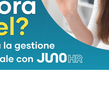
he testimonia
la crescita in numeri e qualità della
uova stagione nel migliore dei modi.