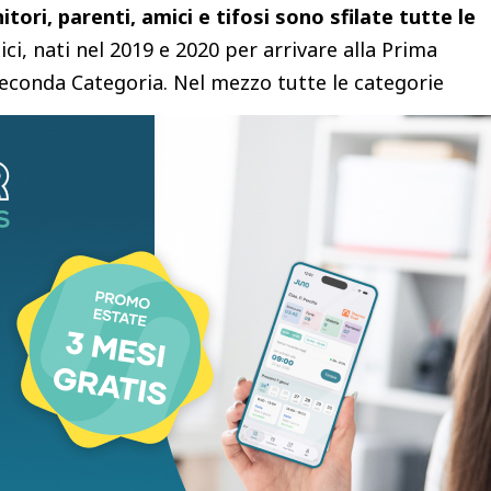
tori, parenti, amici e tifosi sono sfilate tutte le
ici, nati nel 2019 e 2020 per arrivare alla Prima
Seconda Categoria. Nel mezzo tutte le categorie
ini ed Esordienti) e quelle del calcio giovanile
 blu per una festa che ha portato sul terreno del
o Francesca Vivarelli,
che ha salutato tutti
le, del calcio giovanile e ha sottolineato
te Fernando Buffini.
mpo per salutare e applaudire squadre, istruttori,
tata anche il momento per celebrare
il debutto nei
ssimi
,
anche loro già arrivati alla terza giornata
.