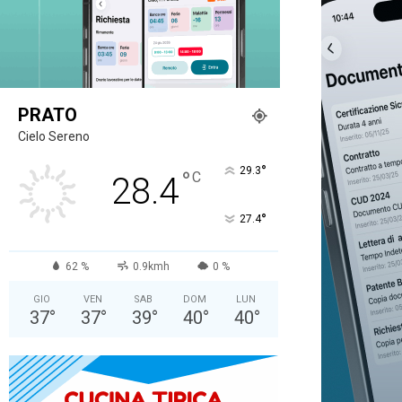
PRATO
Cielo Sereno
°
29.3
°
C
28.4
°
27.4
62 %
0.9kmh
0 %
GIO
VEN
SAB
DOM
LUN
37
°
37
°
39
°
40
°
40
°