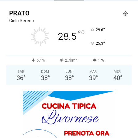
PRATO
Cielo Sereno
°
29.6
°
C
28.5
°
25.3
67 %
2.7kmh
1 %
SAB
DOM
LUN
MAR
MER
36
°
38
°
38
°
39
°
40
°