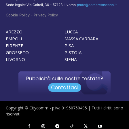
Sede legale: Via Cairoli, 30 - 57123 Livorno
prato@corrieretoscano.it
-
Cookie Policy
Privacy Policy
AREZZO
LUCCA
EMPOLI
MASSA CARRARA
FIRENZE
PISA
GROSSETO
PISTOIA
LIVORNO
SIENA
Pubblicità sulle nostre testate?
Contattaci
Copyright © Citycomm - p.iva 01950750495 | Tutti i diritti sono
riservati