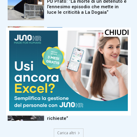
PD Prato: “La morte di un detenuto è
l’ennesimo episodio che mette in
luce le criticità a La Dogaia”
Cronaca
Montemurlo, approvato in consiglio
comunale l’aggiornamento del Piano
di Protezione Civile
Cronaca
Prorogato l’avviso per la gestione del
campo sportivo di Usella
Cronaca
Taxi Prato, la Cooperativa CoTaPra
ricevuta in Comune: “Incontro
positivo, ascoltate le nostre
richieste”
Carica altri