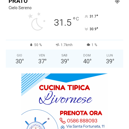
PRATO
Cielo Sereno
°
31.7
°
C
31.5
°
30.9
50 %
1.7kmh
1 %
GIO
VEN
SAB
DOM
LUN
30
°
37
°
39
°
40
°
39
°