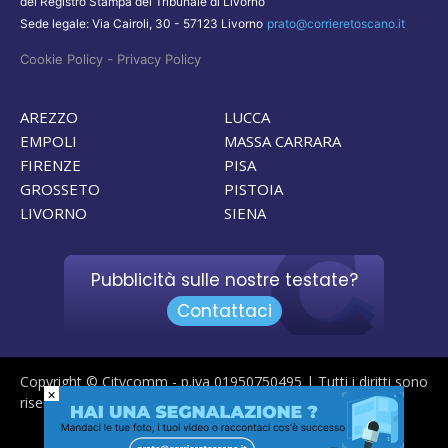
del Registro Stampa del Tribunale di Livorno
Sede legale: Via Cairoli, 30 - 57123 Livorno
prato@corrieretoscano.it
-
Cookie Policy
Privacy Policy
AREZZO
LUCCA
EMPOLI
MASSA CARRARA
FIRENZE
PISA
GROSSETO
PISTOIA
LIVORNO
SIENA
Pubblicità sulle nostre testate?
Contattaci
Copyright © Citycomm - p.iva 01950750495 | Tutti i diritti sono
×
riservati