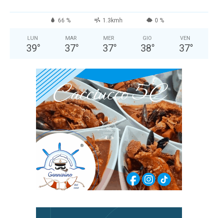
66 %
1.3kmh
0 %
LUN
MAR
MER
GIO
VEN
39
°
37
°
37
°
38
°
37
°