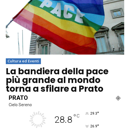
Cultura ed Eventi
La bandiera della pace
più grande al mondo
torna a sfilare a Prato
PRATO
Cielo Sereno
°
29.3
°
C
28.8
°
26.9