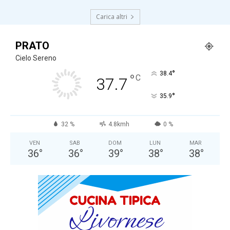
Carica altri
PRATO
Cielo Sereno
°
38.4
°
C
37.7
°
35.9
32 %
4.8kmh
0 %
VEN
SAB
DOM
LUN
MAR
36
°
36
°
39
°
38
°
38
°