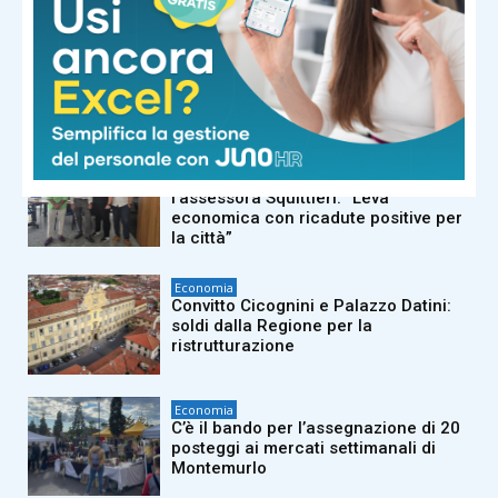
Economia
Merci ancora bloccate per il presidio
dei lavoratori Acca, le aziende
convocano un’assemblea pubblica
Economia
Turismo, vertice fra Federalberghi e
l’assessora Squittieri: “Leva
economica con ricadute positive per
la città”
Economia
Convitto Cicognini e Palazzo Datini:
soldi dalla Regione per la
ristrutturazione
Economia
C’è il bando per l’assegnazione di 20
posteggi ai mercati settimanali di
Montemurlo