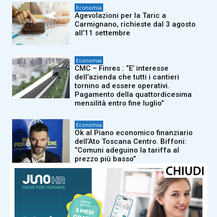
Economia
Agevolazioni per la Taric a
Carmignano, richieste dal 3 agosto
all’11 settembre
Economia
CMC – Finres : “E’ interesse
dell’azienda che tutti i cantieri
tornino ad essere operativi.
Pagamento della quattordicesima
mensilità entro fine luglio”
Economia
Ok al Piano economico finanziario
dell’Ato Toscana Centro. Biffoni:
“Comuni adeguino la tariffa al
prezzo più basso”
Economia
Hub del riciclo tessile, a realizzare i
lavori Polistrade Costruzioni Generali