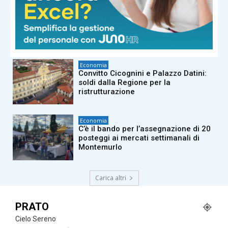
Economia
Turismo, vertice fra Federalberghi e
l’assessora Squittieri: “Leva
economica con ricadute positive per
la città”
Economia
Convitto Cicognini e Palazzo Datini:
soldi dalla Regione per la
ristrutturazione
Economia
C’è il bando per l’assegnazione di 20
posteggi ai mercati settimanali di
Montemurlo
Carica altri
PRATO
Cielo Sereno