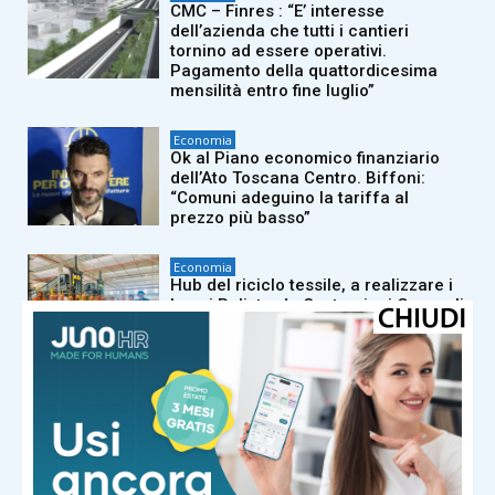
CMC – Finres : “E’ interesse
dell’azienda che tutti i cantieri
tornino ad essere operativi.
Pagamento della quattordicesima
mensilità entro fine luglio”
Economia
Ok al Piano economico finanziario
dell’Ato Toscana Centro. Biffoni:
“Comuni adeguino la tariffa al
prezzo più basso”
Economia
Hub del riciclo tessile, a realizzare i
lavori Polistrade Costruzioni Generali
Economia
Merci ancora bloccate per il presidio
dei lavoratori Acca, le aziende
convocano un’assemblea pubblica