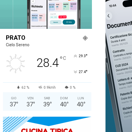
PRATO
Cielo Sereno
°
29.3
°
C
28.4
°
27.4
62 %
0.9kmh
0 %
GIO
VEN
SAB
DOM
LUN
37
°
37
°
39
°
40
°
40
°