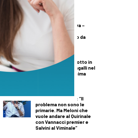
una lite
POLITICA
Petrella (Aria Nuova –
L’alternativa c’è):
“Raccolta del vetro da
rivedere in città”
SPORT
Dragons Prato, il botto in
coda: Gianni Cantagalli nel
roster per la prossima
stagione
DALLA TOSCANA
Renzi in Versiliana: “Il
problema non sono le
primarie. Ma Meloni che
vuole andare al Quirinale
con Vannacci premier e
Salvini al Viminale”