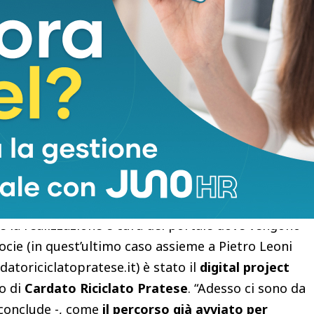
ra del Tessile
, con un proprio stand. Una scelta
era, dando visibilità anche ai terzisti in un
e nuovi clienti,
iniziare a valorizzare il lavoro
are le commesse per Prato
. “Un altro passo in
zza al progetto dell’associazione e per dare
ommerciale alla filiera – aggiunge Sanesi -.
La
uscirà a valorizzare anche quelle aziende che non
enti fisicamente con un proprio stand alla
Fiera del
 obiettivi, fra i quali la partecipazione a
Milano
 e la realizzazione e cura del portale dove vengono
ocie (in quest’ultimo caso assieme a Pietro Leoni
atoriciclatopratese.it) è stato il
digital project
io di
Cardato Riciclato Pratese
. “Adesso ci sono da
 conclude -, come
il percorso già avviato per