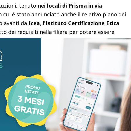
ituzioni, tenuto
nei locali di Prisma in via
ui è stato annunciato anche il relativo piano dei
to avanti da
Icea, l’Istituto Certificazione Etica
to dei requisiti nella filiera per potere essere
 Prato.
Nel disciplinare, realizzato e curato da
vice
, sono presenti i materiali da usare, le
e il vademecum per attestare che il materiale
odotto derivi da riuso o riciclo. Ricordiamo che il
ne vuole dare uno standard qualitativo, tracciabile
a certificazione – spiega il presidente di Cardato
i – e poi potremo cominciare a vendere tessuti
ta un qr code che mostrerà tutta la filiera che ha
o, del tessuto o del filato”.
dì 8 a giovedì 10 luglio, infatti
Cardato Riciclato