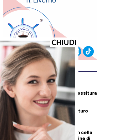
ULTIMI ARTICOLI
CRONACA
Aperti d’agosto, Tessitura
Italia non ferma la
produzione, cauto
ottimismo per il futuro
PRIMO PIANO
Detenuto ucciso in cella
alla Dogaia al termine di