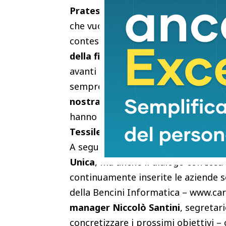
Pratese sarà a Milano Unica, la Fie
che vuole rappresentare tutta la fili
contesto internazionale, dove trovar
della filiera e provare ad aument
avanti importante per dare concrete
sempre maggiore visibilità e forza c
nostra presenza a Milano Unica
ri
hanno la possibilità di essere pres
Tessile
“.
A seguire il progetto Crp e i relativi
Unica
, ma anche il dialogo con Icea
continuamente inserite le aziende s
della Bencini Informatica – www.card
manager Niccolò Santini
, segretar
concretizzare i prossimi obiettivi –