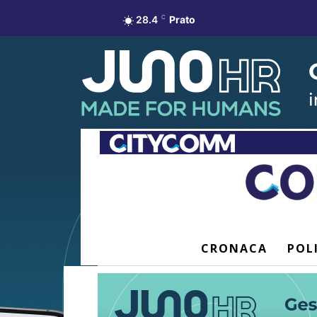
28.4
C
Prato
CRONACA
POL