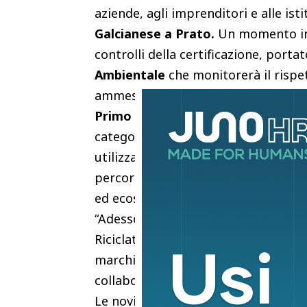
aziende, agli imprenditori e alle ist
Galcianese a Prato.
Un momento in c
controlli della certificazione, porta
Ambientale
che monitorerà il rispet
ammessi alla certificazione made in
Primo Brachi di Brachi Testing Ser
categorie ammesse e più in general
utilizzato nella realizzazione del pr
percorso che sta arrivando al termi
ed ecosostenibile alla filiera.
“Adesso manca solo l’ufficialità dell
Riciclato Pratese, Alessandro Sanes
marchiati Crp. Materiale che presen
collaborato alla realizzazione del cap
Le novità non finiscono qui. Da marte