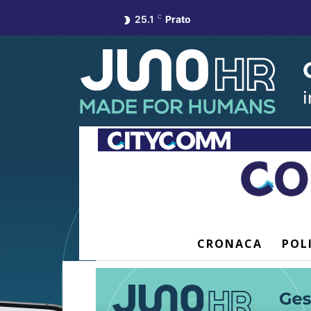
25.1
C
Prato
CRONACA
POL