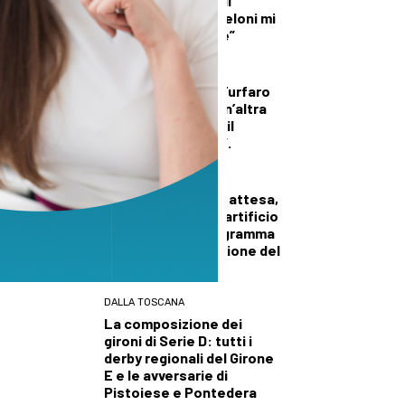
troverete niente di
illecito su di me. Meloni mi
diede del criminale”
CRONACA
Carcere di Prato, Furfaro
e di Sanzo (PD): “Un’altra
morte alla Dogaia, il
Governo ha fallito”.
CULTURA ED EVENTI
Dopo sette anni di attesa,
tornano i fuochi d’artificio
a suggellare il programma
della 59esima edizione del
Corteggio Storico
DALLA TOSCANA
La composizione dei
gironi di Serie D: tutti i
derby regionali del Girone
E e le avversarie di
Pistoiese e Pontedera