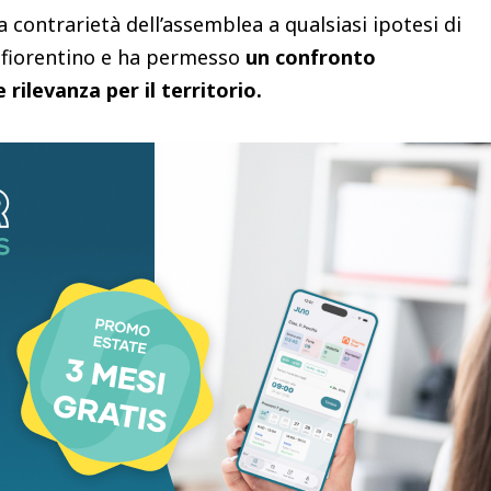
contrarietà dell’assemblea a qualsiasi ipotesi di
 fiorentino e ha permesso
un confronto
ilevanza per il territorio.
sidente Simone Calamai
ha incaricato gli uffici
 attivamente alla predisposizione di un’adeguata
n gli altri enti coinvolti, al fine di valutare la
to al
Tar Toscana
contro il decreto emanato il 12
te e della sicurezza energetica
, che ha espresso
del piano di sviluppo aeroportuale.
ezza che tale progetto, se realizzato,
te del territorio provinciale effetti negativi
evanti criticità sotto il profilo ambientale, della
orio, anche dal punto di vista idrogeologico.