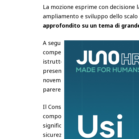
La mozione esprime con decisione la 
ampliamento e sviluppo dello scalo
approfondito su un tema di grande r
A seguito dell’approvazione,
il pre
competenti dell’Ente di contribuire
istruttoria, anche in coordinamento co
presentazione di un ricorso motiva
novembre dal
ministro dell’ambien
parere positivo alla
project review 
Il Consiglio ribadisce la consapevol
comporterebbe per la Piana e per par
significativi, presentando tuttora ril
sicurezza e della gestione del territ