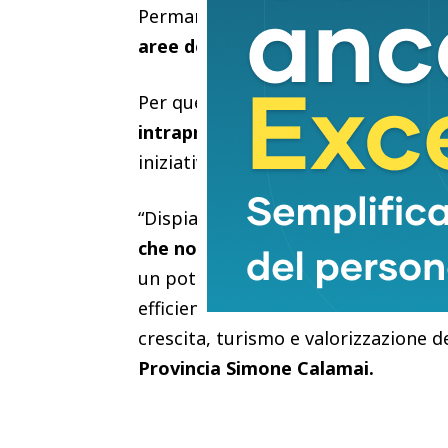
Permangono inoltre
forti perpless
aree densamente abitate interessa
Per queste ragioni,
la Provincia ri
intrapreso
in passato con il primo r
iniziative avviate dagli altri enti p
“Dispiace constatare la volontà di 
che non offre reali prospettive di
un potenziamento dell’aeroporto di
efficiente tra la Piana e la costa, 
crescita, turismo e valorizzazione de
Provincia Simone Calamai.