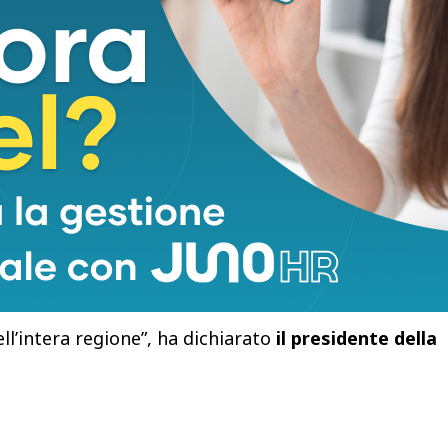
ità sull’impatto che la nuova pista avrebbe sulle
te dal cono di decollo e atterraggio.
tiene fondamentale proseguire nel percorso già
icorso al Tar e conferma la volontà di aderire alle
er questo nuovo ricorso.
perseverare in
una scelta che riteniamo miope e
 sviluppo per la Toscana
, come invece ad esempio
 Pisa, accompagnato da un sistema di mobilità più
garantirebbe in termini di nuove opportunità di
ll’intera regione”, ha dichiarato
il presidente della