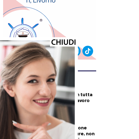
ULTIMI ARTICOLI
DALLA TOSCANA
Fiamme di bosco in tutta
la Regione, superlavoro
per l’Aib
DALLA TOSCANA
Conte in commissione
Covid: “Scavate pure, non