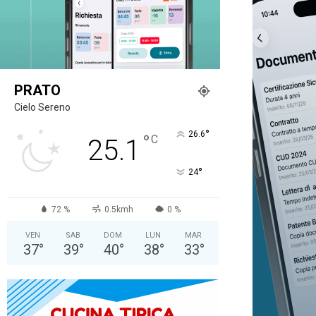
PRATO
Cielo Sereno
°
26.6
°
C
25.1
°
24
72 %
0.5kmh
0 %
VEN
SAB
DOM
LUN
MAR
37
°
39
°
40
°
38
°
33
°