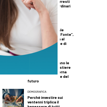
Polizia a Prato, 4 arresti
nei controlli straordinari
nelle ultime due
settimane di luglio
CULTURA ED EVENTI
Biblioteca comunale
“Bartolomeo Della Fonte”,
gli orari di apertura al
pubblico per il mese di
agosto
CRONACA
Al distretto mancano le
rammendine: il mestiere
tradizionale che torna
centrale nel tessile del
futuro
DEMOGRAFICA
Perché investire sui
ventenni triplica il
benessere di tutti