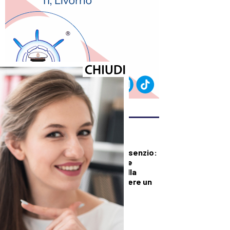
ULTIMI ARTICOLI
CRONACA
Mobilità della Valbisenzio:
Provincia di Prato e
Comuni scrivono alla
Regione per chiedere un
piano concreto di
interventi
PRIMO PIANO