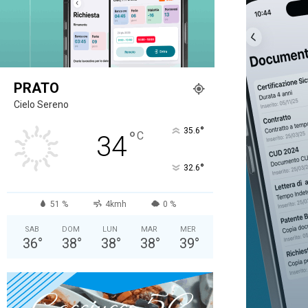
PRATO
Cielo Sereno
°
35.6
°
C
34
°
32.6
51 %
4kmh
0 %
SAB
DOM
LUN
MAR
MER
36
°
38
°
38
°
38
°
39
°