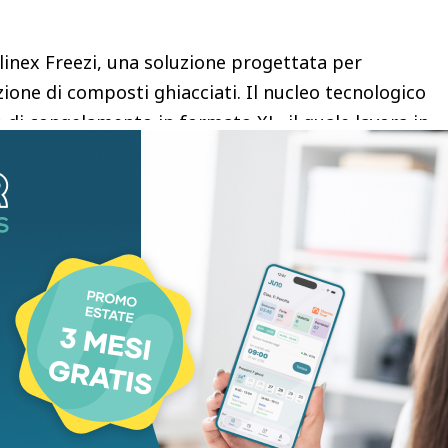
linex Freezi, una soluzione progettata per
zione di composti ghiacciati. Il nucleo tecnologico
ro di congelamento in formato XL, il quale lavora in
razione diretta denominato appunto Freezi. Questa
e completamente la fase di pre-congelamento del
ermico contemporaneamente alla miscelazione
rd viene così ridotto a una finestra temporale
al contempo un’elevata efficienza energetica e una
 che solitamente scoraggiano l’autoproduzione
per un’elevata automazione e una ridotta interazione
serimento degli ingredienti scelti all’interno del