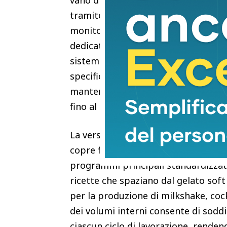
vano di carico principale e alla su
tramite l’interfaccia di controllo. 
monitora costantemente lo stato fis
dedicate, il movimento meccanico 
sistema rileva il raggiungimento del
specifica ricetta. Successivamente, 
mantenimento della temperatura, co
fino al momento del consumo effett
La versatilità operativa del sistema 
copre fino a sedici modalità applica
programmi principali standardizzati
ricette che spaziano dal gelato soft 
per la produzione di milkshake, cockt
dei volumi interni consente di soddi
ciascun ciclo di lavorazione, rendend