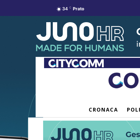
34
C
Prato
CRONACA
POL