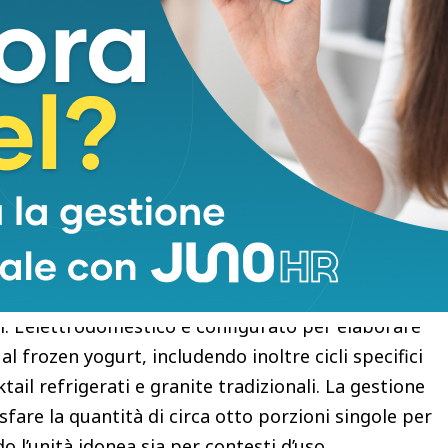
ccessiva selezione del programma desiderato
Durante la rotazione, una pala miscelatrice avanzata
ico del composto; grazie a logiche di controllo
si interrompe in modo autonomo non appena il
la densità e della consistenza ottimali per la
si attiva una funzione automatica di
ncepita per preservare la struttura del prodotto
ivo.
si traduce in una classificazione flessibile che
tive differenti, strutturate attorno a cinque macro-
. L’elettrodomestico è configurato per elaborare
al frozen yogurt, includendo inoltre cicli specifici
ail refrigerati e granite tradizionali. La gestione
sfare la quantità di circa otto porzioni singole per
o l’unità idonea sia per contesti d’uso