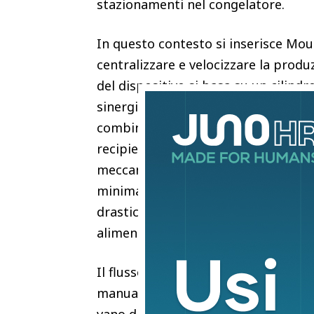
stazionamenti nel congelatore.
In questo contesto si inserisce Mou
centralizzare e velocizzare la produ
del dispositivo si basa su un cilind
sinergia con un sistema di refrige
combinazione permette di eliminar
recipiente, avviando il processo t
meccanica. Il ciclo operativo standa
minima di venti minuti, garantendo 
drastica riduzione dei tempi morti
alimentare.
Il flusso di lavoro si caratterizza 
manuale. L’operatore si limita all’in