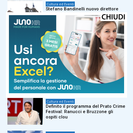
Cultura ed Eventi
Stefano Bandinelli nuovo direttore
dell’ufficio stampa della diocesi di
Prato
Cultura ed Eventi
“Alpe tra note e stelle”, il 7-8 e 9 tre
serate di musica e astronomia sotto
il cielo di agosto
Cultura ed Eventi
Torna dal 22 agosto il Luna Park di
viale Marconi
Cultura ed Eventi
Definito il programma del Prato Crime
Festival: Ranucci e Bruzzone gli
ospiti clou