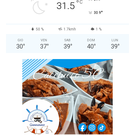
°
C
31.5
°
30.9
50 %
1.7kmh
1 %
GIO
VEN
SAB
DOM
LUN
30
°
37
°
39
°
40
°
39
°