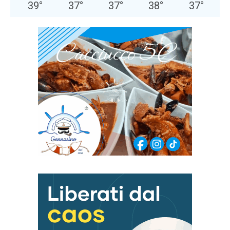
39
°
37
°
37
°
38
°
37
°