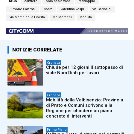
TAGS
cantiere
polo scolastico
raddoppio
Simone Calamai
sosta
valentina vespi
via Garibaldi
via Martiri della Libertà
via Morecci
viabilità
NOTIZIE CORRELATE
Cronaca
Chiude per 12 giorni il sottopasso di
viale Nam Dinh per lavori
Cronaca
Mobilità della Valbisenzio: Provincia
di Prato e Comuni scrivono alla
Regione per chiedere un piano
concreto di interventi
Primo Piano