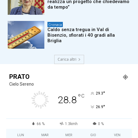
realizza un progetto che chiedevamo
da tempo”
Cronaca
Caldo senza tregua in Val di
Bisenzio, sfiorati i 40 gradi alla
Briglia
Carica altri
PRATO
Cielo Sereno
°
29.3
°
C
28.8
°
26.9
66 %
1.3kmh
0 %
LUN
MAR
MER
GIO
VEN