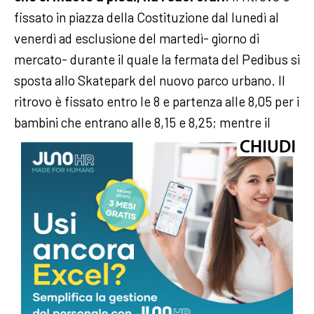
fissato in piazza della Costituzione dal lunedì al
venerdì ad esclusione del martedì- giorno di
mercato- durante il quale la fermata del Pedibus si
sposta allo Skatepark del nuovo parco urbano. Il
ritrovo è fissato entro le 8 e partenza alle 8,05 per i
bambini che entrano alle 8,15 e 8,25; mentre il
ritrovo è alle 8,25 e partenza alle 8.30 per chi entra
alle 8,40. Successivamente, se il numero di
volontari lo consentirà, il Comune proverà ad
attivare una terza partenza tra il primo e il secondo
gruppo.