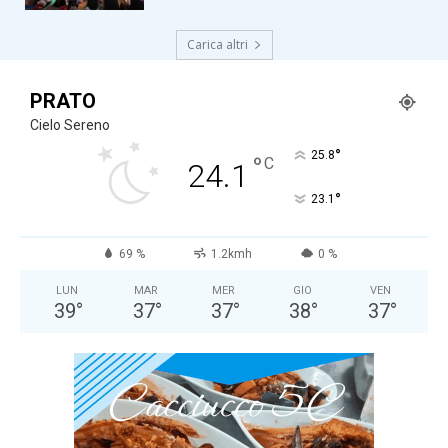
Carica altri
PRATO
Cielo Sereno
°
25.8
°
C
24.1
°
23.1
69 %
1.2kmh
0 %
LUN
MAR
MER
GIO
VEN
39
°
37
°
37
°
38
°
37
°