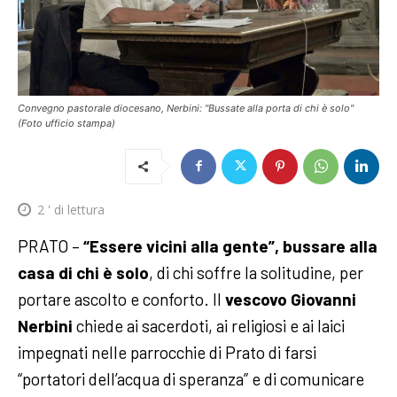
Convegno pastorale diocesano, Nerbini: "Bussate alla porta di chi è solo"
(Foto ufficio stampa)
2
' di lettura
PRATO –
“Essere vicini alla gente”, bussare alla
casa di chi è solo
, di chi soffre la solitudine, per
portare ascolto e conforto. Il
vescovo Giovanni
Nerbini
chiede ai sacerdoti, ai religiosi e ai laici
impegnati nelle parrocchie di Prato di farsi
“portatori dell’acqua di speranza” e di comunicare