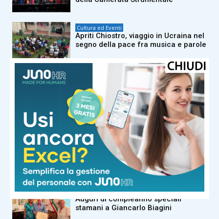
Cultura ed Eventi
Apriti Chiostro, viaggio in Ucraina nel
segno della pace fra musica e parole
Cultura ed Eventi
Dopo sette anni di attesa, tornano i
fuochi d’artificio a suggellare il
programma della 59esima edizione
del Corteggio Storico
Cultura ed Eventi
Concerto per la Città. Camerata
Strumentale di Prato 7 settembre|
Teatro Politeama Pratese
Cultura ed Eventi
Auguri di compleanno speciali
stamani a Giancarlo Biagini