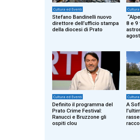
Cultura ed Eventi
Cultura
Stefano Bandinelli nuovo
“Alpe 
direttore dell’ufficio stampa
8 e 9
della diocesi di Prato
astron
agos
Cultura ed Eventi
Cultura
Definito il programma del
A Sof
Prato Crime Festival:
l’ult
Ranucci e Bruzzone gli
rasse
ospiti clou
racco