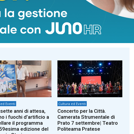
gioco
inclusione
laboratori
Officina Giovani
 ed Eventi
Cultura ed Eventi
sette anni di attesa,
Concerto per la Città.
o i fuochi d’artificio a
Camerata Strumentale di
llare il programma
Prato 7 settembre| Teatro
 59esima edizione del
Politeama Pratese