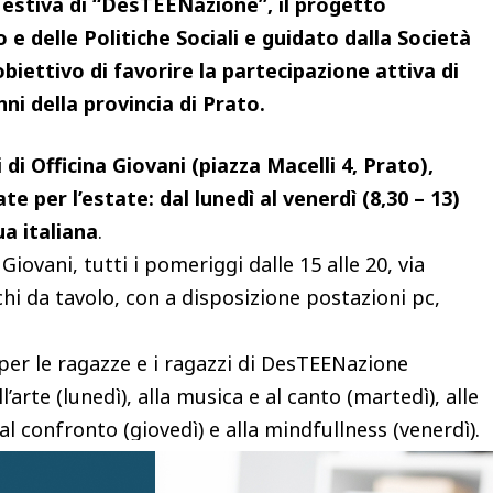
estiva di “DesTEENazione”, il progetto
 e delle Politiche Sociali e guidato dalla Società
obiettivo di favorire la partecipazione attiva di
nni della provincia di Prato.
 di Officina Giovani (piazza Macelli 4, Prato),
te per l’estate: dal lunedì al venerdì (8,30 – 13)
ua italiana
.
Giovani, tutti i pomeriggi dalle 15 alle 20, via
chi da tavolo, con a disposizione postazioni pc,
, per le ragazze e i ragazzi di DesTEENazione
arte (lunedì), alla musica e al canto (martedì), alle
al confronto (giovedì) e alla mindfullness (venerdì).
a “Serata DesTEENazione”, un appuntamento