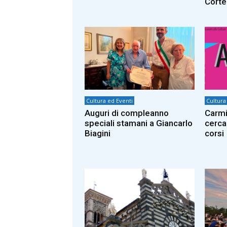
Corte
Cultura ed Eventi
Cultura
Auguri di compleanno
Carmi
speciali stamani a Giancarlo
cerca
Biagini
corsi