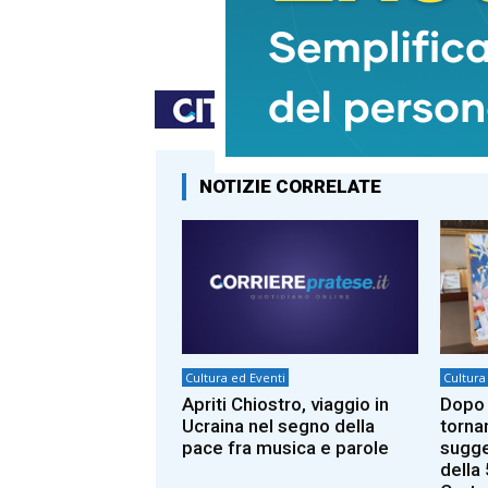
TAGS
compiti
destinaazione
NOTIZIE CORRELATE
Cultura ed Eventi
Cultura
Apriti Chiostro, viaggio in
Dopo 
Ucraina nel segno della
tornan
pace fra musica e parole
sugge
della