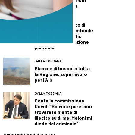
medaglie ai Campionati
italiani di categoria
DALLA TOSCANA
Sanità, duro attacco di
Tomasi a Giani: “Confonde
i tagli con gli sprechi,
serve una pianificazione
puntuale”
DALLA TOSCANA
Fiamme di bosco in tutta
la Regione, superlavoro
per l’Aib
DALLA TOSCANA
Conte in commissione
Covid: “Scavate pure, non
troverete niente di
illecito su di me. Meloni mi
diede del criminale”