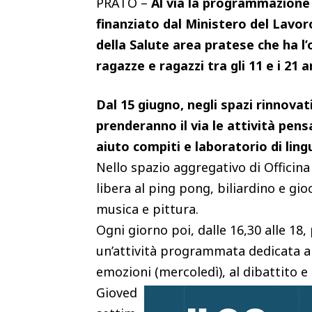
PRATO –
Al via la programmazione 
finanziato dal Ministero del Lavoro
della Salute area pratese che ha l’
ragazze e ragazzi tra gli 11 e i 21 a
Dal 15 giugno, negli spazi rinnovati
prenderanno il via le attività pensa
aiuto compiti e laboratorio di ling
Nello spazio aggregativo di Officina 
libera al ping pong, biliardino e gio
musica e pittura.
Ogni giorno poi, dalle 16,30 alle 18
un’attività programmata dedicata all’
emozioni (mercoledì), al dibattito e 
Giovedì sarà invece il giorno dell