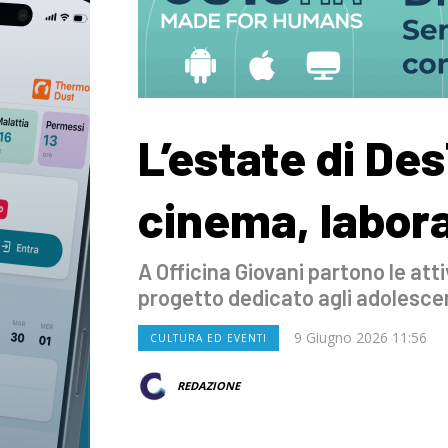
L’estate di D
cinema, labora
A Officina Giovani partono le atti
progetto dedicato agli adolescen
9 Giugno 2026 11:56
CULTURA ED EVENTI
REDAZIONE