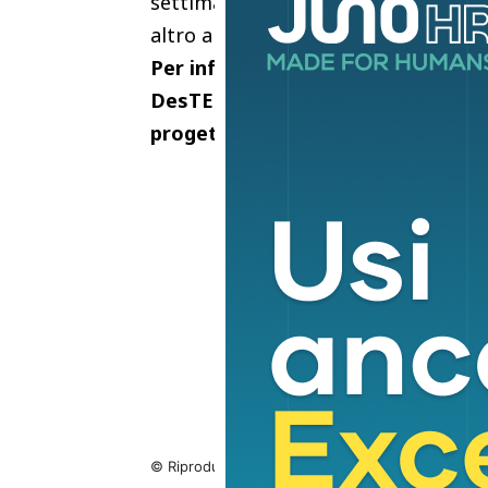
settimanale, dalle 20 alle 23, dedica
altro ancora.
Per info: 335 1411298 oppure scr
DesTEENazione ha un profilo Insta
progetto: @desteenazioneprato
© Riproduzione riservata