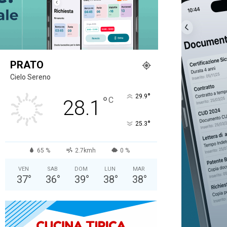
PRATO
Cielo Sereno
°
29.9
°
C
28.1
°
25.3
65 %
2.7kmh
0 %
VEN
SAB
DOM
LUN
MAR
37
°
36
°
39
°
38
°
38
°