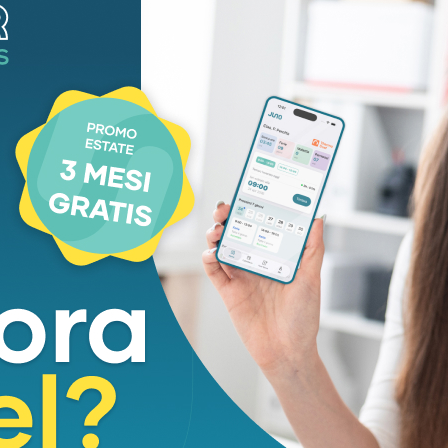
to al cinema, al karaoke, alla silent disco e a molto
ivere a desteenazioneprato@gmail.com
gram che racconta tutte le attività svolte nel