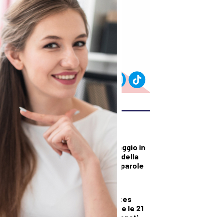
ULTIMI ARTICOLI
CULTURA ED EVENTI
Apriti Chiostro, viaggio in
Ucraina nel segno della
pace fra musica e parole
DALLA TOSCANA
Nuoto, la Rari Nantes
Florentia raggiunge le 21