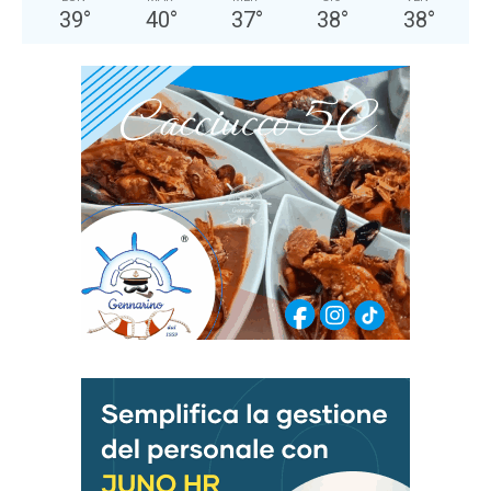
39
°
40
°
37
°
38
°
38
°