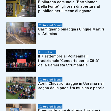
Biblioteca comunale “Bartolomeo
Della Fonte”, gli orari di apertura al
pubblico per il mese di agosto
Cultura ed Eventi
Carmignano omaggia i Cinque Martiri
di Artimino
Primo Piano
Il 7 settembre al Politeama il
tradizionale ‘Concerto per la Città’
della Camerata Strumentale
Cultura ed Eventi
Apriti Chiostro, viaggio in Ucraina nel
segno della pace fra musica e parole
Cultura ed Eventi
Dopo sette anni di attesa, tornano i