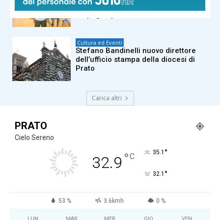
edizione del Prato Crime Festival:
“Impegno per sostenere il territorio”
Cultura ed Eventi
Stefano Bandinelli nuovo direttore
dell’ufficio stampa della diocesi di
Prato
Carica altri
PRATO
Cielo Sereno
°
35.1
°
C
32.9
°
32.1
53 %
3.6kmh
0 %
LUN
MAR
MER
GIO
VEN