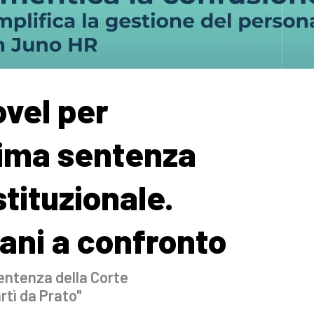
vel per
rima sentenza
tituzionale.
vani a confronto
entenza della Corte
artì da Prato"