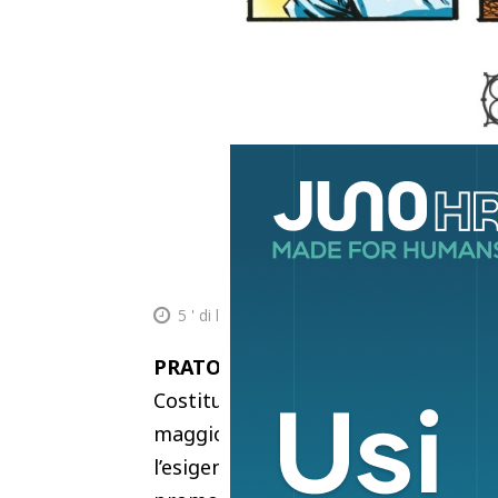
5
' di lettura
PRATO –
Una graphic novel per rac
Costituzionale e i suoi protagonisti 
maggio e un’iniziativa al Cicognini R
l’esigenza di guardare all’attualità i