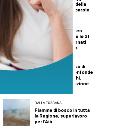
Ucraina nel segno della
pace fra musica e parole
DALLA TOSCANA
Nuoto, la Rari Nantes
Florentia raggiunge le 21
medaglie ai Campionati
italiani di categoria
DALLA TOSCANA
Sanità, duro attacco di
Tomasi a Giani: “Confonde
i tagli con gli sprechi,
serve una pianificazione
puntuale”
DALLA TOSCANA
Fiamme di bosco in tutta
la Regione, superlavoro
per l’Aib