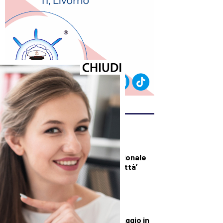
ULTIMI ARTICOLI
PRIMO PIANO
Il 7 settembre al
Politeama il tradizionale
‘Concerto per la Città’
della Camerata
Strumentale
CULTURA ED EVENTI
Apriti Chiostro, viaggio in