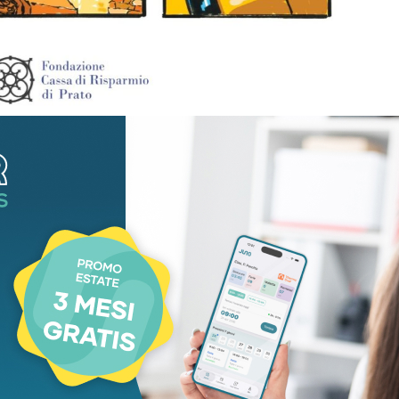
Condividere
contare la prima sentenza della Corte
che si traduce in una Giornata di studi il 12
odari il 14 maggio.
Il dovere di fare memoria e
stituzionale sono alla base di alcune iniziative