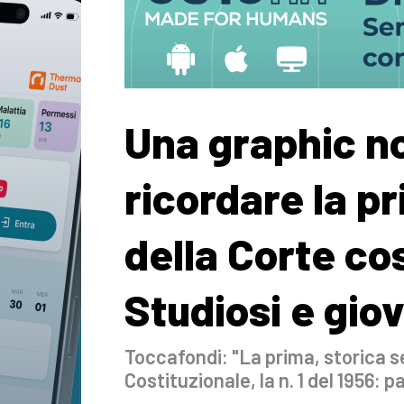
Una graphic no
ricordare la p
della Corte cos
Studiosi e gio
Toccafondi: "La prima, storica s
Costituzionale, la n. 1 del 1956: p