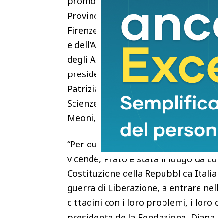
promosse dalla Fondazione Cassa di 
Provincia di Prato, del Dipartimento 
Firenze, del Centro di studi Paolo G
e dell’Archivio di Stato di Prato, con
degli Avvocati. Stamani (giovedì 7 
presidente della Fondazione, Diana 
Patrizia Pompei, i professori Massi
Scienze giuridiche dell’Università di
Meoni, e il fumettista Niccolò Stora
“Per quel singolare intreccio di cau
vicende, Prato è stata il luogo da cui
Costituzione della Repubblica Italia
guerra di Liberazione, a entrare nell
cittadini con i loro problemi, i loro 
presidente della Fondazione, Diana