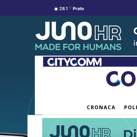
28.1
C
Prato
CRONACA
POL