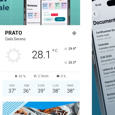
PRATO
Cielo Sereno
°
29.9
°
C
28.1
°
25.3
65 %
2.7kmh
0 %
VEN
SAB
DOM
LUN
MAR
37
°
36
°
39
°
38
°
38
°