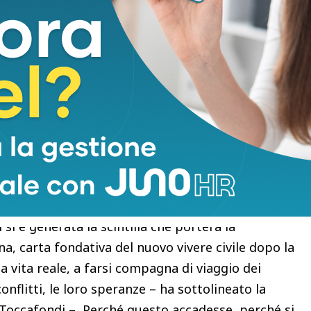
Risparmio di Prato, con la collaborazione della
di Scienze Giuridiche dell’Università degli Studi di
rossi per la storia del pensiero giuridico moderno
 il patrocinio del Tribunale di Prato e dell’Ordine
maggio) il programma è stato presentato dalla
Toccafondi, con la presidente del Tribunale
miliano Gregorio e Irene Stolzi del Dipartimento di
 Firenze, il direttore dell’Archivio di Stato Leonardo
i che sulla vicenda ha realizzato una graphic novel.
se e casualità che contraddistingue le umane
 si è generata la scintilla che porterà la
na, carta fondativa del nuovo vivere civile dopo la
a vita reale, a farsi compagna di viaggio dei
conflitti, le loro speranze – ha sottolineato la
 Toccafondi – Perché questo accadesse, perché si