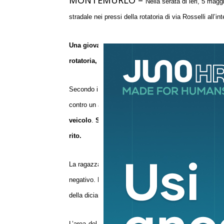
MONTEMURLO –
Nella serata
di ieri
,
5 magg
stradale nei pressi della rotatoria di
v
ia Rosselli
all’i
Una giovane conducente di 19 anni, neopatentata, 
rotatoria, terminando la propria corsa violentement
Secondo i primi rilievi effettuati dagli agenti
della poli
contro un albero adiacente.
L’urto è stato
di rilevant
veicolo
.
Sul posto è intervenuta prontamente una 
rito.
La ragazza è stata sottoposta ai test di rito per l’acc
negativo. Data la violenza dell’impatto, è stato richies
della diciannovenne e trasportarla in sicurezza presso 
L’area del
bar
è stata delimitata per consentire la ri