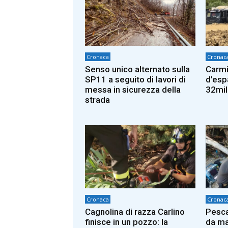
Cronaca
Cronac
Senso unico alternato sulla
Carmi
SP11 a seguito di lavori di
d’esp
messa in sicurezza della
32mil
strada
Cronaca
Cronac
Cagnolina di razza Carlino
Pesca
finisce in un pozzo: la
da ma