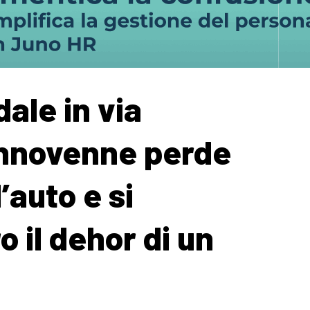
ale in via
iannovenne perde
l’auto e si
 il dehor di un