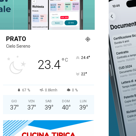
PRATO
Cielo Sereno
°
24.4
°
C
23.4
°
22
67 %
0.8kmh
0 %
GIO
VEN
SAB
DOM
LUN
37
°
37
°
39
°
40
°
39
°