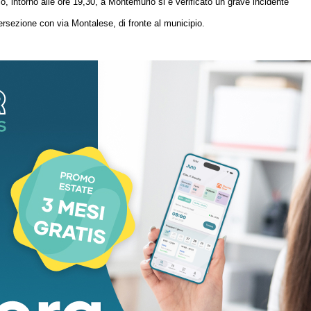
io,
intorno alle ore 19,30,
a Montemurlo
si è verificato un grave incidente
ntersezione con via Montalese, di fronte al municipio
.
ha perso il controllo del proprio veicolo mentre impegnava la
e contro le strutture esterne del Bar Sarti.
zia locale
intervenuti, l’auto ha divelto il gazebo del
locale
e ha impattato
e entità,
tanto da causare l’attivazione immediata degli airbag del
pattuglia della
p
olizia
l
ocale per la gestione della viabilità e i rilievi di
ertamento del tasso alcolemico tramite precursore, il quale ha dato esito
to l’intervento del personale sanitario del 118 per valutare lo stato di salute
il presidio ospedaliero per ulteriori accertamenti
ma non ha riportato lesioni
.
mozione dei detriti e la messa in sicurezza dell’albero e della struttura del