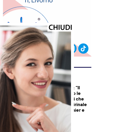
ULTIMI ARTICOLI
DALLA TOSCANA
Renzi in Versiliana: “Il
problema non sono le
primarie. Ma Meloni che
vuole andare al Quirinale
con Vannacci premier e
Salvini al Viminale”
CRONACA