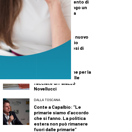
Via libera all’intervento di
riqualificazione lungo un
tratto di via Roma a
Cafaggio
CULTURA ED EVENTI
Stefano Bandinelli nuovo
direttore dell’ufficio
stampa della diocesi di
Prato
PRIMO PIANO
Quasi mezzo milione per la
riqualificazione delle
facciate di Palazzo
Novellucci
DALLA TOSCANA
Conte a Capalbio: “Le
primarie siamo d’accordo
che si fanno. La politica
estera non può rimanere
fuori dalle primarie”