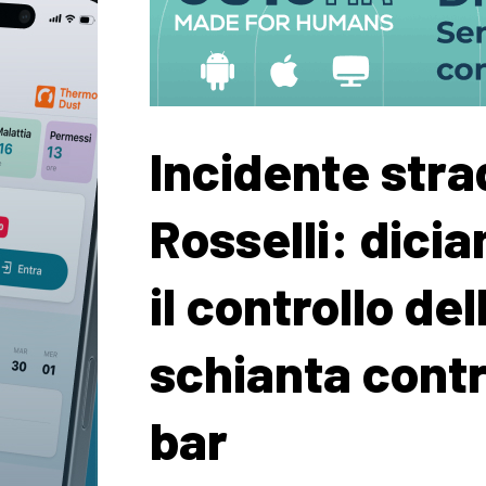
Incidente strad
Rosselli: dic
il controllo del
schianta contro
bar