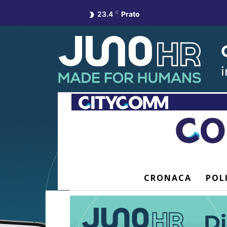
23.4
C
Prato
CRONACA
POL