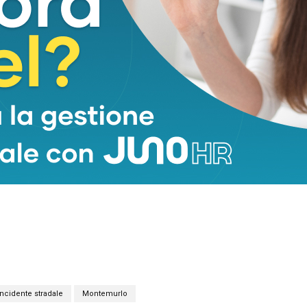
mica, non si registrano altri feriti tra i passanti o i clienti del locale.
incidente stradale
Montemurlo