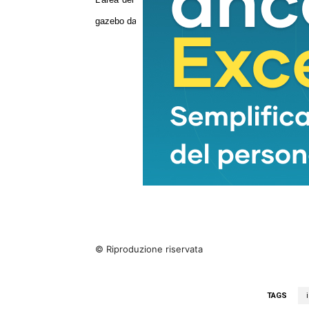
gazebo danneggiata. Fortunatamente, vista l’ora e la dina
© Riproduzione riservata
TAGS