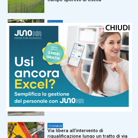
Cronaca
Taxi Prato, la Cooperativa CoTaPra
ricevuta in Comune: “Incontro
positivo, ascoltate le nostre
richieste”
Cronaca
Aperti d’agosto, Tessitura Italia non
ferma la produzione, cauto
ottimismo per il futuro
Primo Piano
Detenuto ucciso in cella alla Dogaia
al termine di una lite
Cronaca
Via libera all’intervento di
riqualificazione lungo un tratto di via