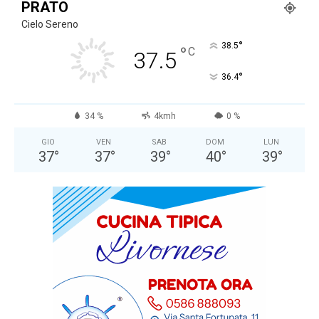
PRATO
Cielo Sereno
°
38.5
°
C
37.5
°
36.4
34 %
4kmh
0 %
GIO
VEN
SAB
DOM
LUN
37
°
37
°
39
°
40
°
39
°